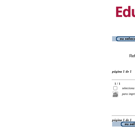
Ref
página 1 de 1
1 / 1
selecciona
para impr
página 1 de 1