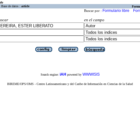
eda
Base de datos :
article
Formu
Formulario libre
For
Buscar por :
uscar
en el campo
iAH
WWWISIS
Search engine:
powered by
BIREME/OPS/OMS - Centro Latinoamericano y del Caribe de Información en Ciencias de la Salud