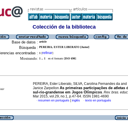
Colección de la biblioteca
Base de datos :
article
Búsqueda :
PEREIRA, ESTER LIBERATO [Autor]
erencias encontradas :
refinar
1
[
]
Mostrando:
1 .. 1
en el formato [
ISO 690
]
PEREIRA, Ester Liberato, SILVA, Carolina Fernandes da an
As primeiras participações de atletas
Janice Zarpellon
imir
sul-rio-grandense em Jogos Olímpicos
.
Rev. bras. educ.
Mar 2015, vol.29, no.1, p.47-64. ISSN 1981-4690
|
resumen en portugués
inglés
texto en portugués
·
·