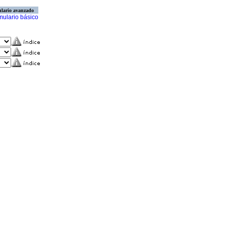
lario avanzado
mulario básico