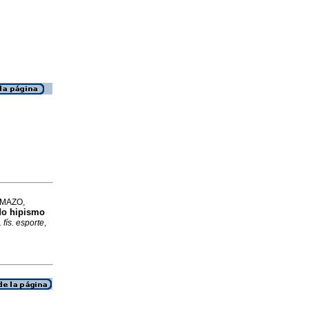
d MAZO,
 do hipismo
 fís. esporte
,