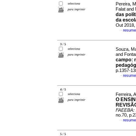
Pereira, M
selecciona
Falat and 
para imprimir
das polí
da escol
Out 2018,
resume
·
3 / 5
Souza, Ma
selecciona
and Fonta
para imprimir
campo: n
pedagóg
p.1357-13
resume
·
4 / 5
Ferreira, 
selecciona
O ENSIN
para imprimir
REVISÃO
FAEEBA: 
no.70, p.
resume
·
5 / 5