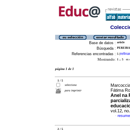
Colecció
Base de datos :
article
Búsqueda :
PEREIRA
Referencias encontradas :
refina
5
[
Mostrando:
1 .. 5
en el
página 1 de 1
1 / 5
Marcoccia,
selecciona
Fátima R
para imprimir
Anel na 
parcializ
educaci
vol.12, n
resume
·
2 / 5