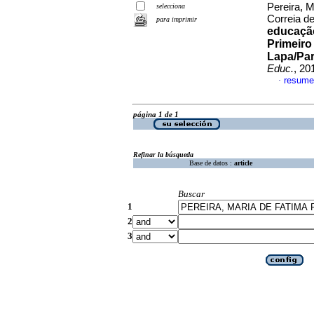
Pereira, 
selecciona
Correia d
para imprimir
educação
Primeiro
Lapa/Par
Educ.
, 20
resume
·
página 1 de 1
Refinar la búsqueda
Base de datos :
article
Buscar
1
2
3