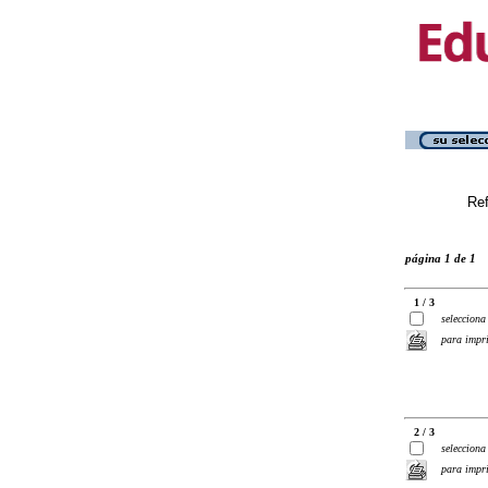
Ref
página 1 de 1
1 / 3
selecciona
para impr
2 / 3
selecciona
para impr