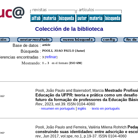
Colección de la biblioteca
Base de datos :
article
Búsqueda :
POOLI, JOAO PAULO [Autor]
erencias encontradas :
refinar
3
[
]
Mostrando:
1 .. 3
en el formato [
ISO 690
]
Mestrado Profiss
Pooli, João Paulo and Baiersdorf, Marcia
Educação da UFPR: teoria e prática como um desafio
imir
futuro da formação de professores da Educação Bási
Rev.
, 2023, vol.39. ISSN 0104-4060
|
resumen en portugués
inglés
texto en portugués
·
·
Peda
Pooli, João Paulo and Ferreira, Valéria Milena Rohrich
construindo suas identidades: entre adscrição e esco
imir
rev.
, Jun 2017, vol.spe, no.1, p.19-37. ISSN 0104-4060