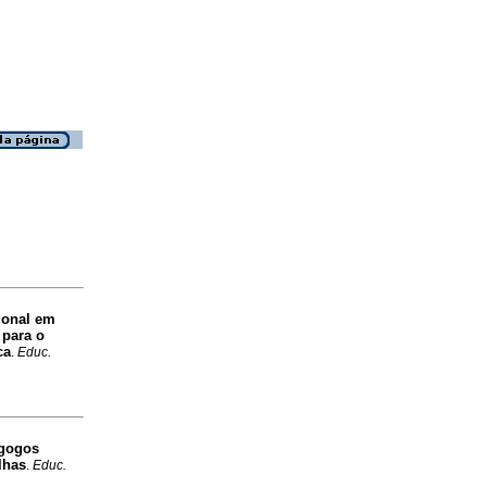
ional em
 para o
ca
.
Educ.
gogos
lhas
.
Educ.