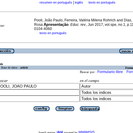
|
resumen en portugués
inglés
texto en portugués
·
·
Pooli, João Paulo, Ferreira, Valéria Milena Rohrich and Dias
Apresentação
Rosa
.
Educ. rev.
, Jun 2017, vol.spe, no.1, p.
imir
0104-4060
texto en portugués
·
eda
Base de datos :
article
Formu
Formulario libre
For
Buscar por :
uscar
en el campo
iAH
WWWISIS
Search engine:
powered by