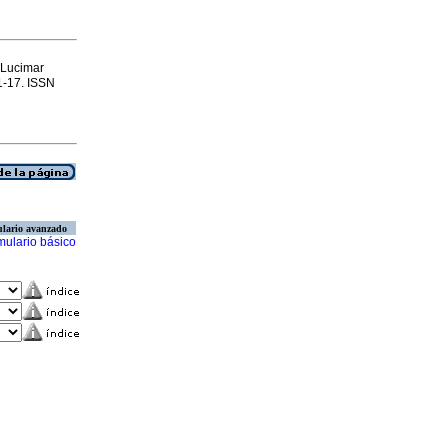
, Lucimar
11-17. ISSN
lario avanzado
mulario básico