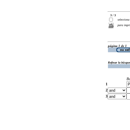
3 / 3
selecciona
para impr
página 1 de 1
Refinar la búsqu
B
1
2
3