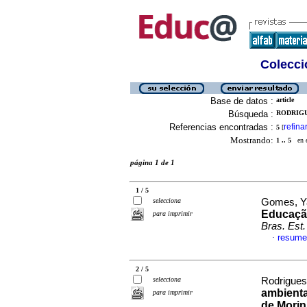
Colecció
Base de datos :
article
Búsqueda :
RODRIGU
Referencias encontradas :
refina
5
[
Mostrando:
1 .. 5
en el
página 1 de 1
1 / 5
selecciona
Gomes, Ya
Educação
para imprimir
Bras. Est
resume
·
2 / 5
selecciona
Rodrigues
ambienta
para imprimir
de Morin