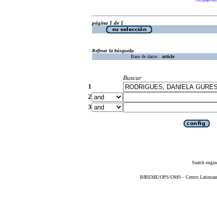
página 1 de 1
Refinar la búsqueda
Base de datos :
article
Buscar
1
2
3
Search engin
BIREME/OPS/OMS - Centro Latinoameri