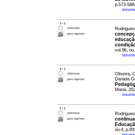
p.573-588
resume
·
3 / 5
selecciona
Rodrigues
concepç
para imprimir
educação
condiçã
vol.96, n
resume
·
4 / 5
Oliveira, 
selecciona
Daniela G
para imprimir
Pedagógi
Maria
, 20
resume
·
5 / 5
selecciona
Rodrigues
continua
para imprimir
Educaçã
no.4, p.8
resume
·