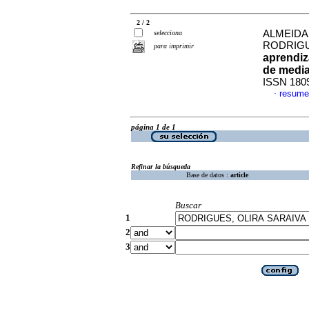
2 / 2
ALMEIDA,
selecciona
RODRIGUE
para imprimir
aprendiz
de medi
ISSN 180
resume
·
página 1 de 1
Refinar la búsqueda
Base de datos :
article
Buscar
1
2
3