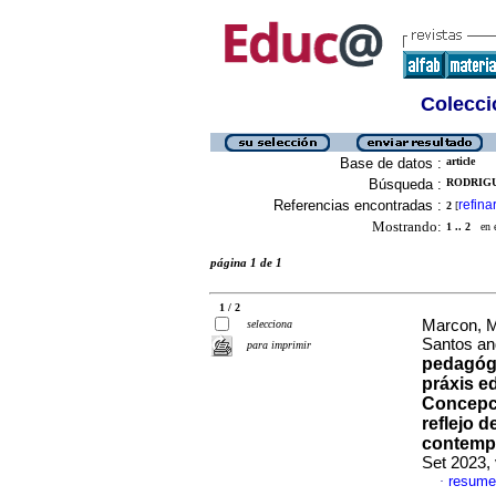
Colecció
Base de datos :
article
Búsqueda :
RODRIGUE
Referencias encontradas :
refina
2
[
Mostrando:
1 .. 2
en el
página 1 de 1
1 / 2
Marcon, M
selecciona
Santos an
para imprimir
pedagóg
práxis e
Concepc
reflejo d
contemp
Set 2023,
resume
·