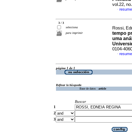
vol.22, n
resume
·
3 / 3
selecciona
Rossi, Ed
tempo pr
para imprimir
uma anál
Univers
0104-406
resume
·
página 1 de 1
Refinar la búsqueda
Base de datos :
article
Buscar
1
2
3