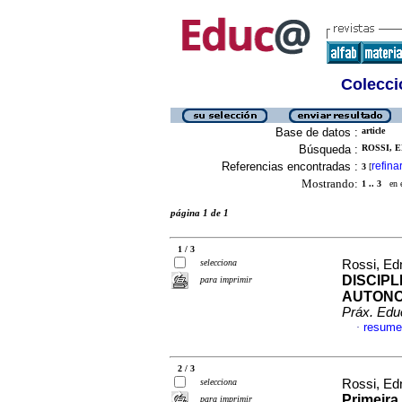
Colecció
Base de datos :
article
Búsqueda :
ROSSI, E
Referencias encontradas :
refina
3
[
Mostrando:
1 .. 3
en el
página 1 de 1
1 / 3
selecciona
Rossi, Ed
DISCIPL
para imprimir
AUTONOM
Práx. Edu
resume
·
2 / 3
selecciona
Rossi, Ed
Primeira
para imprimir