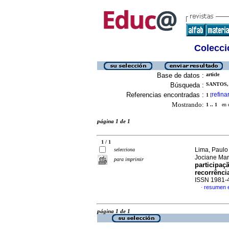
Colecció
Base de datos :
article
Búsqueda :
SANTOS,
Referencias encontradas :
refina
1
[
Mostrando:
1 .. 1
en el
página 1 de 1
1 / 1
Lima, Paulo
selecciona
Jociane Mar
para imprimir
participaç
recorrênci
ISSN 1981-
resumen 
·
página 1 de 1