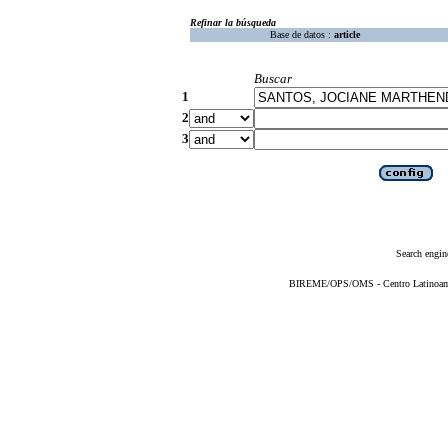
Refinar la búsqueda
Base de datos :
article
Buscar
1
2
3
Search engin
BIREME/OPS/OMS - Centro Latinoameri