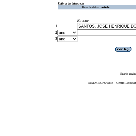
Refinar la búsqueda
Base de datos :
article
Buscar
1
2
3
Search engin
BIREME/OPS/OMS - Centro Latinoameri