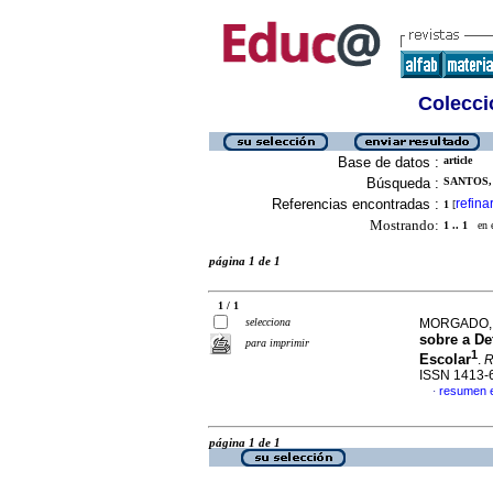
Colecció
Base de datos :
article
Búsqueda :
SANTOS,
Referencias encontradas :
refina
1
[
Mostrando:
1 .. 1
en el
página 1 de 1
1 / 1
selecciona
MORGADO, F
sobre a De
para imprimir
1
Escolar
.
R
ISSN 1413-
resumen 
·
página 1 de 1