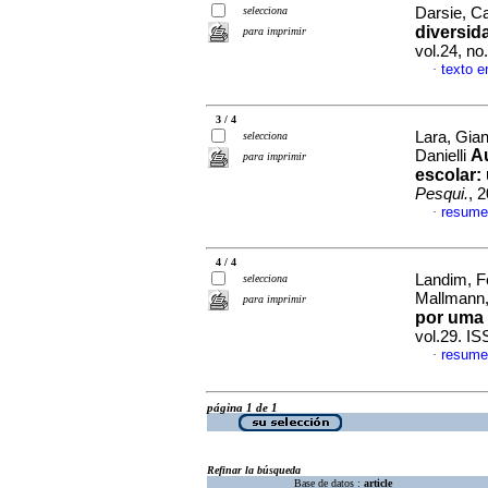
selecciona
Darsie, C
diversid
para imprimir
vol.24, no
texto e
·
3 / 4
Lara, Gia
selecciona
Au
Danielli
para imprimir
escolar: 
Pesqui.
, 
resume
·
4 / 4
Landim, F
selecciona
Mallmann,
para imprimir
por uma 
vol.29. I
resume
·
página 1 de 1
Refinar la búsqueda
Base de datos :
article