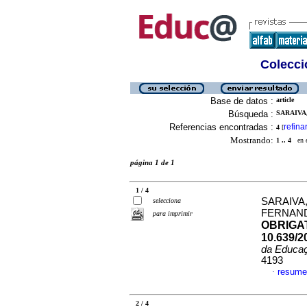
Colecció
Base de datos :
article
Búsqueda :
SARAIVA
Referencias encontradas :
refina
4
[
Mostrando:
1 .. 4
en el
página 1 de 1
1 / 4
SARAIVA
selecciona
FERNAN
para imprimir
OBRIGA
10.639/2
da Educa
4193
resume
·
2 / 4