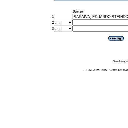
Buscar
1
2
3
Search engin
BIREME/OPS/OMS - Centro Latinoameri