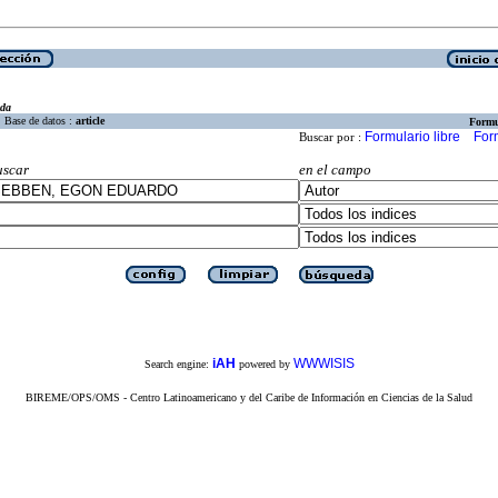
eda
Base de datos :
article
Formu
Formulario libre
For
Buscar por :
uscar
en el campo
iAH
WWWISIS
Search engine:
powered by
BIREME/OPS/OMS - Centro Latinoamericano y del Caribe de Información en Ciencias de la Salud