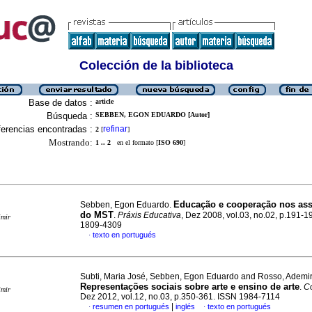
Colección de la biblioteca
Base de datos :
article
Búsqueda :
SEBBEN, EGON EDUARDO [Autor]
erencias encontradas :
refinar
2
[
]
Mostrando:
1 .. 2
en el formato [
ISO 690
]
Educação e cooperação nos as
Sebben, Egon Eduardo.
do MST
.
Práxis Educativa
, Dez 2008, vol.03, no.02, p.191-1
imir
1809-4309
texto en portugués
·
Subti, Maria José, Sebben, Egon Eduardo and Rosso, Ademi
Representações sociais sobre arte e ensino de arte
.
C
imir
Dez 2012, vol.12, no.03, p.350-361. ISSN 1984-7114
|
resumen en portugués
inglés
texto en portugués
·
·