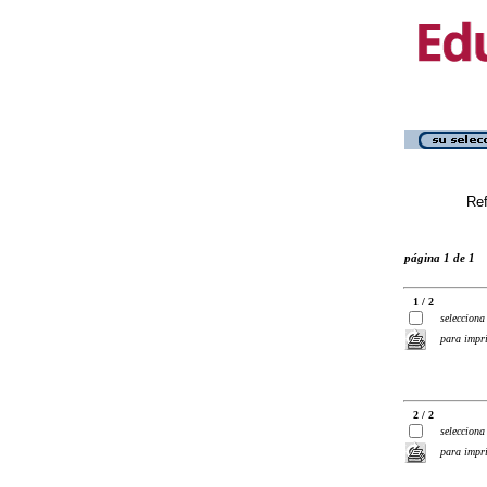
Ref
página 1 de 1
1 / 2
selecciona
para impr
2 / 2
selecciona
para impr