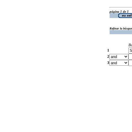
página 1 de 1
Refinar la búsqu
B
1
2
3