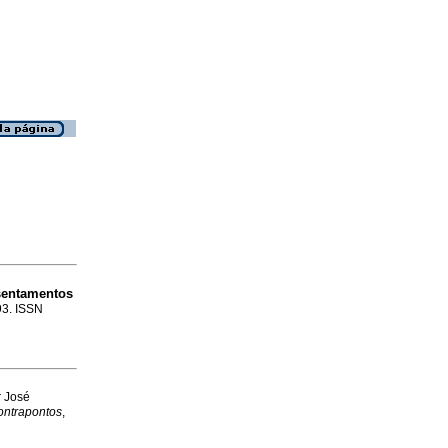
sentamentos
93. ISSN
r José
ontrapontos
,