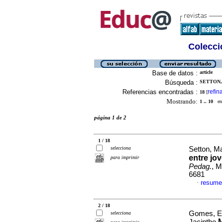
Colecció
Base de datos :
article
Búsqueda :
SETTON,
Referencias encontradas :
refin
18
[
Mostrando:
1 .. 10
en 
página 1 de 2
1 / 18
selecciona
Setton, M
entre jo
para imprimir
Pedag.
, M
6681
resume
·
2 / 18
Gomes, El
selecciona
M