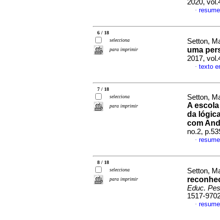
2020, vol
resume
·
6 / 18
selecciona
Setton, M
uma pers
para imprimir
2017, vol
texto e
·
7 / 18
Setton, Ma
selecciona
A escola
para imprimir
da lógic
com Andr
no.2, p.5
resume
·
8 / 18
selecciona
Setton, M
reconhec
para imprimir
Educ. Pes
1517-970
resume
·