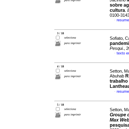
Jacintho
para imprimir
sobre ag
cultura
.
0100-314
resume
·
3 / 18
selecciona
Sofiato, C
pandemi
para imprimir
Pesqui.
, 
texto e
·
4 / 18
Setton, Ma
selecciona
R
Abuhab
para imprimir
trabalho
Lanthea
resume
·
5 / 18
selecciona
Setton, M
Groupe d
para imprimir
Max Web
pesquisa