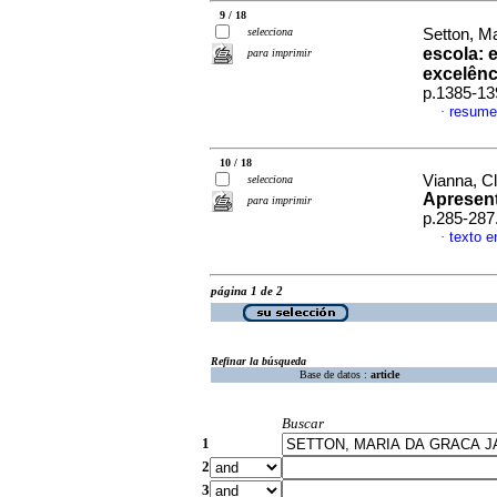
9 / 18
selecciona
Setton, Ma
escola: 
para imprimir
excelênc
p.1385-13
resume
·
10 / 18
Vianna, C
selecciona
Apresen
para imprimir
p.285-287
texto e
·
página 1 de 2
Refinar la búsqueda
Base de datos :
article
Buscar
1
2
3