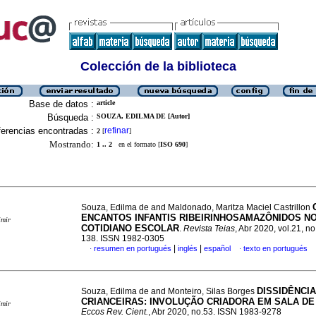
Colección de la biblioteca
Base de datos :
article
Búsqueda :
SOUZA, EDILMA DE [Autor]
erencias encontradas :
refinar
2
[
]
Mostrando:
1 .. 2
en el formato [
ISO 690
]
Souza, Edilma de and Maldonado, Maritza Maciel Castrillon
ENCANTOS INFANTIS RIBEIRINHOSAMAZÔNIDOS N
imir
COTIDIANO ESCOLAR
.
Revista Teias
, Abr 2020, vol.21, no
138. ISSN 1982-0305
|
|
resumen en portugués
inglés
español
texto en portugués
·
·
DISSIDÊNCI
Souza, Edilma de and Monteiro, Silas Borges
CRIANCEIRAS: INVOLUÇÃO CRIADORA EM SALA DE
imir
Eccos Rev. Cient.
, Abr 2020, no.53. ISSN 1983-9278