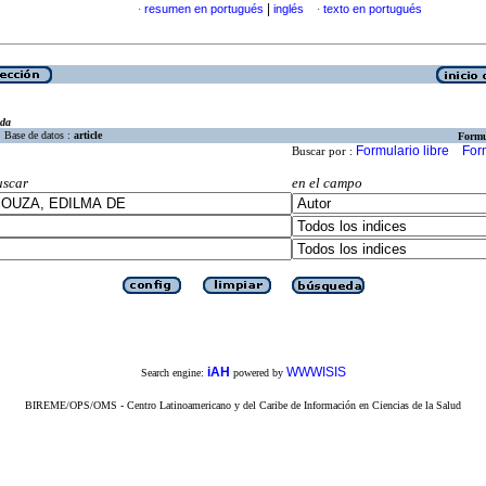
|
resumen en portugués
inglés
texto en portugués
·
·
eda
Base de datos :
article
Formu
Formulario libre
For
Buscar por :
uscar
en el campo
iAH
WWWISIS
Search engine:
powered by
BIREME/OPS/OMS - Centro Latinoamericano y del Caribe de Información en Ciencias de la Salud