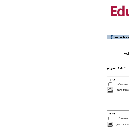
Ref
página 1 de 1
1 / 2
selecciona
para impr
2 / 2
selecciona
para impr