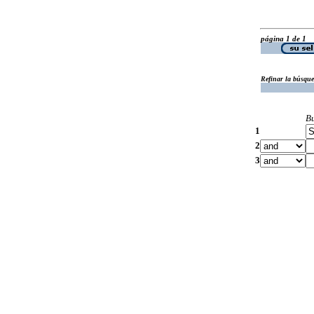
página 1 de 1
Refinar la búsqu
B
1
2
3