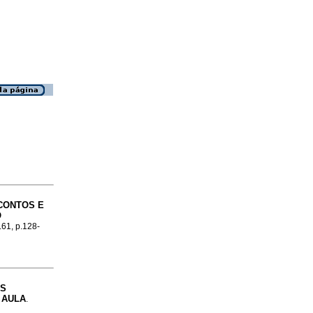
CONTOS E
O
.61, p.128-
AS
 AULA
.