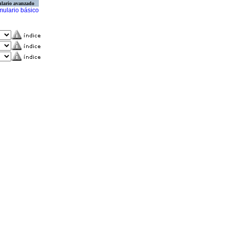
lario avanzado
mulario básico