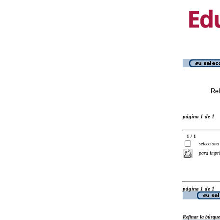
Ref
página 1 de 1
1 / 1
selecciona
para impr
página 1 de 1
Refinar la búsqu