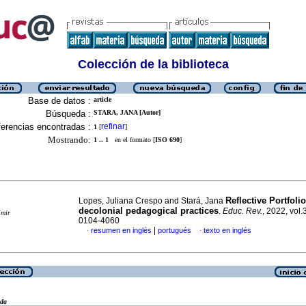
Colección de la biblioteca
Base de datos :
article
Búsqueda :
STARA, JANA [Autor]
erencias encontradas :
refinar
1
[
]
Mostrando:
1 .. 1
en el formato [
ISO 690
]
Reflective Portfoli
Lopes, Juliana Crespo and Stará, Jana
decolonial pedagogical practices
.
Educ. Rev.
, 2022, vol
imir
0104-4060
|
resumen en inglés
portugués
texto en inglés
·
·
eda