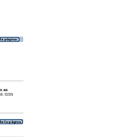
os as
.38. ISSN