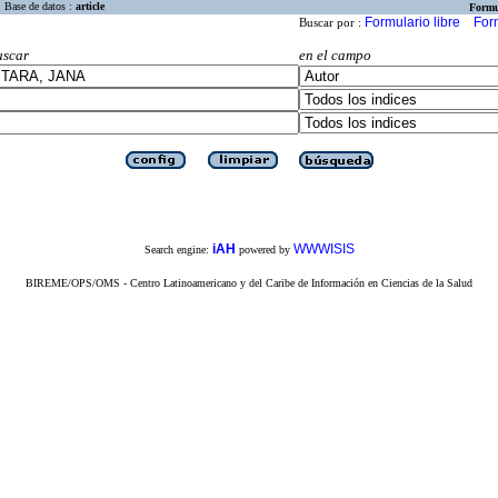
Base de datos :
article
Formu
Formulario libre
For
Buscar por :
uscar
en el campo
iAH
WWWISIS
Search engine:
powered by
BIREME/OPS/OMS - Centro Latinoamericano y del Caribe de Información en Ciencias de la Salud