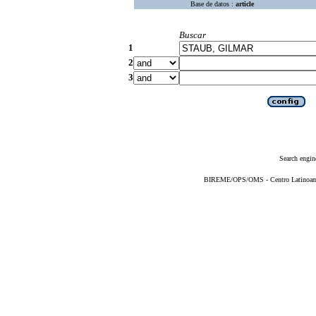
Base de datos :
article
Buscar
1
2
3
Search engin
BIREME/OPS/OMS - Centro Latinoameri