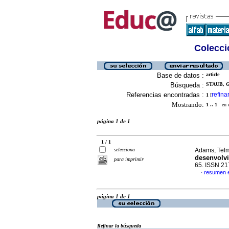
Colecció
Base de datos :
article
Búsqueda :
STAUB, G
Referencias encontradas :
refina
1
[
Mostrando:
1 .. 1
en el
página 1 de 1
1 / 1
selecciona
Adams, Telm
desenvolv
para imprimir
65. ISSN 2
resumen 
·
página 1 de 1
Refinar la búsqueda