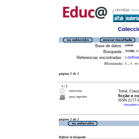
Colecció
Base de datos :
article
Búsqueda :
TOME, CL
Referencias encontradas :
refina
1
[
Mostrando:
1 .. 1
en el
página 1 de 1
1 / 1
selecciona
Tomé, Claud
ficção e c
para imprimir
ISSN 2177-
resumen 
·
página 1 de 1
Refinar la búsqueda