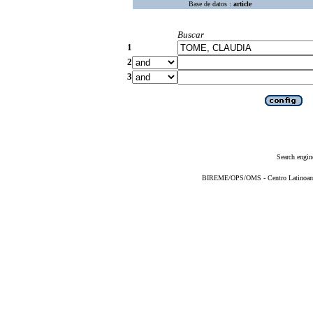
Base de datos :
article
Buscar
1
2
3
Search engin
BIREME/OPS/OMS - Centro Latinoameri