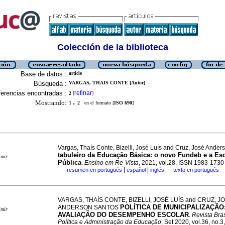
Colección de la biblioteca
Base de datos :
article
Búsqueda :
VARGAS, THAIS CONTE [Autor]
erencias encontradas :
refinar
2
[
]
Mostrando:
1 .. 2
en el formato [
ISO 690
]
Vargas, Thaís Conte, Bizelli, José Luís and Cruz, José Ande
tabuleiro da Educação Básica: o novo Fundeb e a Es
imir
Pública
.
Ensino em Re-Vista
, 2021, vol.28. ISSN 1983-1730
|
|
resumen en portugués
español
inglés
texto en portugués
·
·
VARGAS, THAÍS CONTE, BIZELLI, JOSÉ LUÍS and CRUZ, J
POLÍTICA DE MUNICIPALIZAÇÃO
ANDERSON SANTOS
imir
AVALIAÇÃO DO DESEMPENHO ESCOLAR
.
Revista Bras
Política e Administração da Educação
, Set 2020, vol.36, no.3