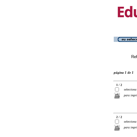
Ref
página 1 de 1
1 / 2
selecciona
para impr
2 / 2
selecciona
para impr