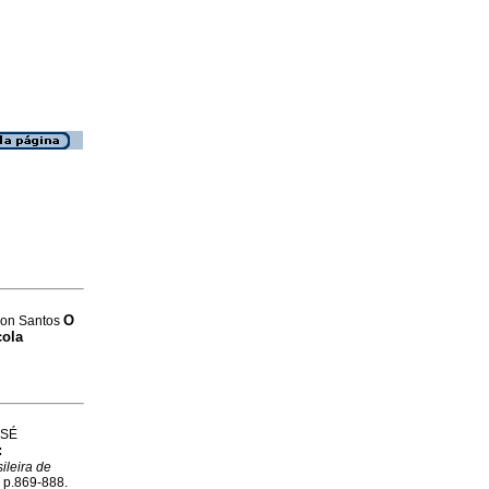
O
rson Santos
cola
OSÉ
:
ileira de
, p.869-888.