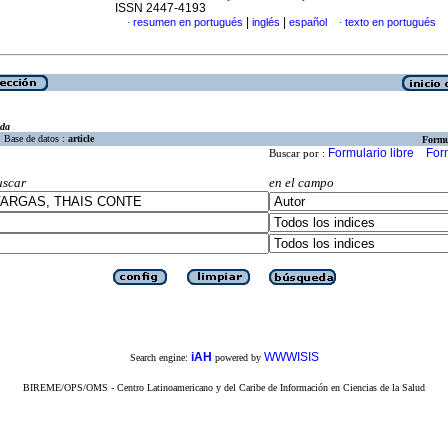
ISSN 2447-4193
|
|
resumen en portugués
inglés
español
texto en portugués
·
·
eda
Base de datos :
article
Formu
Formulario libre
For
Buscar por :
uscar
en el campo
iAH
WWWISIS
Search engine:
powered by
BIREME/OPS/OMS - Centro Latinoamericano y del Caribe de Información en Ciencias de la Salud