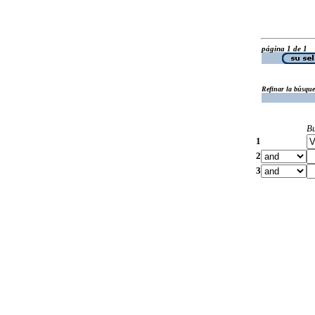
página 1 de 1
Refinar la búsqu
B
1
2
3