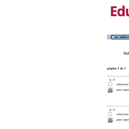
Ref
página 1 de 1
1 / 7
selecciona
para impr
2 / 7
selecciona
para impr