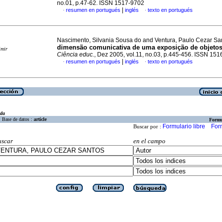
no.01, p.47-62. ISSN 1517-9702
|
resumen en portugués
inglés
texto en portugués
·
·
Nascimento, Silvania Sousa do and Ventura, Paulo Cezar S
dimensão comunicativa de uma exposição de objetos
imir
Ciência educ.
, Dez 2005, vol.11, no.03, p.445-456. ISSN 15
|
resumen en portugués
inglés
texto en portugués
·
·
eda
Base de datos :
article
Formu
Formulario libre
For
Buscar por :
uscar
en el campo