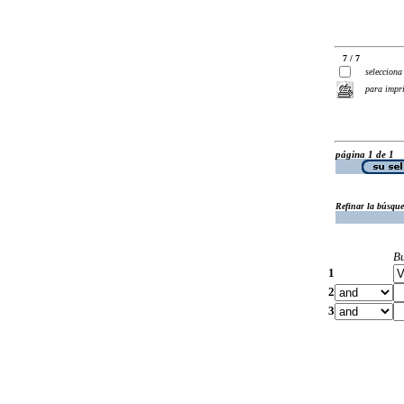
7 / 7
selecciona
para impr
página 1 de 1
Refinar la búsqu
B
1
2
3