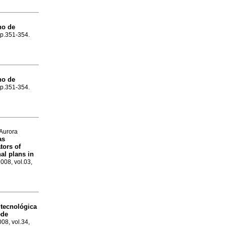
no de
, p.351-354.
no de
, p.351-354.
 Aurora
as
tors of
al plans in
2008, vol.03,
 tecnológica
ede
008, vol.34,