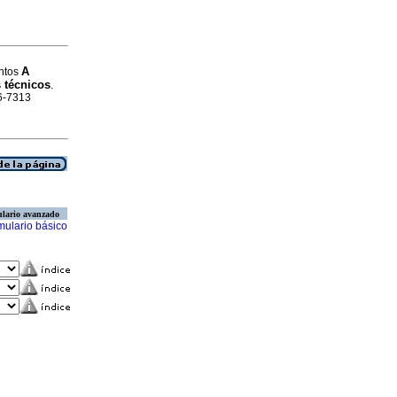
A
antos
 técnicos
.
16-7313
lario avanzado
mulario básico