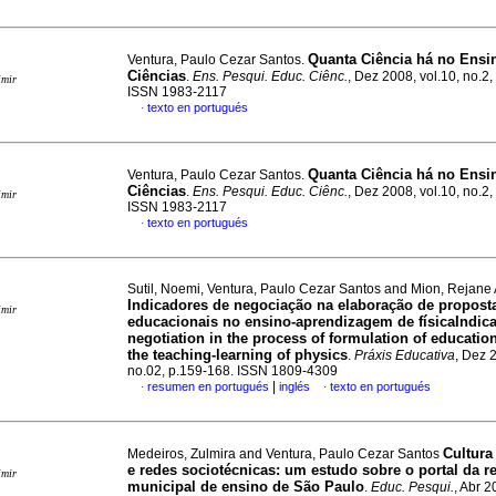
Quanta Ciência há no Ensi
Ventura, Paulo Cezar Santos.
Ciências
.
Ens. Pesqui. Educ. Ciênc.
, Dez 2008, vol.10, no.2
imir
ISSN 1983-2117
texto en portugués
·
Quanta Ciência há no Ensi
Ventura, Paulo Cezar Santos.
Ciências
.
Ens. Pesqui. Educ. Ciênc.
, Dez 2008, vol.10, no.2
imir
ISSN 1983-2117
texto en portugués
·
Sutil, Noemi, Ventura, Paulo Cezar Santos and Mion, Rejane
Indicadores de negociação na elaboração de propost
imir
educacionais no ensino-aprendizagem de físicaIndica
negotiation in the process of formulation of education
the teaching-learning of physics
.
Práxis Educativa
, Dez 
no.02, p.159-168. ISSN 1809-4309
|
resumen en portugués
inglés
texto en portugués
·
·
Cultura
Medeiros, Zulmira and Ventura, Paulo Cezar Santos
e redes sociotécnicas: um estudo sobre o portal da r
imir
municipal de ensino de São Paulo
.
Educ. Pesqui.
, Abr 2