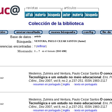
Colección de la biblioteca
Base de datos :
article
Búsqueda :
VENTURA, PAULO CEZAR SANTOS [Autor]
erencias encontradas :
refinar
7
[
]
Mostrando:
1 .. 7
en el formato [
ISO 690
]
O conce
Medeiros, Zulmira and Ventura, Paulo Cezar Santos
Tecnológica e um estudo no meio educacional
.
Ens. P
imir
Ciênc.
, Dez 2007, vol.9, no.2, p.237-251. ISSN 1983-2117
|
resumen en portugués
inglés
texto en portugués
·
·
O conce
Medeiros, Zulmira and Ventura, Paulo Cezar Santos
Tecnológica e um estudo no meio educacional
.
Ens. P
imir
Ciênc.
, Dez 2007, vol.9, no.2, p.237-251. ISSN 1983-2117
|
resumen en portugués
inglés
texto en portugués
·
·