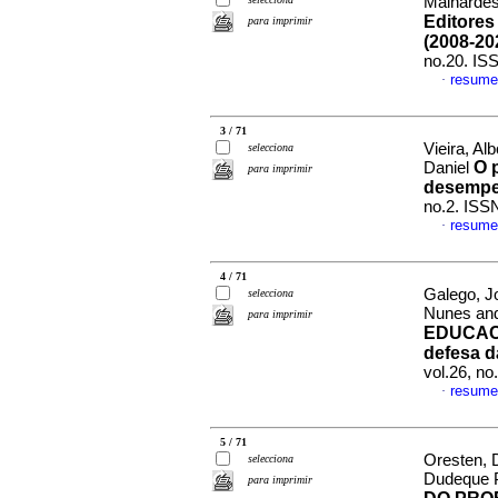
Mainardes,
Editores
para imprimir
(2008-20
no.20. IS
resume
·
3 / 71
Vieira, A
selecciona
O 
Daniel
para imprimir
desempe
no.2. ISS
resume
·
4 / 71
Galego, J
selecciona
Nunes and
para imprimir
EDUCAC
defesa d
vol.26, n
resume
·
5 / 71
Oresten, D
selecciona
Dudeque 
para imprimir