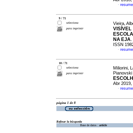
resume
·
9 / 71
selecciona
Vieira, A
VISÍVEL
para imprimir
ESCOLA
NA EJA
.
ISSN 198
resume
·
10 / 71
Miliorini,
selecciona
Pianovsk
para imprimir
ESCOLH
Abr 2019,
resume
·
página 1 de 8
Refinar la búsqueda
Base de datos :
article