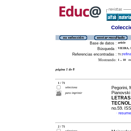
Colecció
Base de datos :
article
Búsqueda :
VIEIRA,
Referencias encontradas :
refin
71
[
Mostrando:
1 .. 10
en 
página 1 de 8
1 / 71
Pegorini,
selecciona
Pianovsk
para imprimir
LETRAS
TECNOL
no.59. IS
resume
·
2 / 71
selecciona