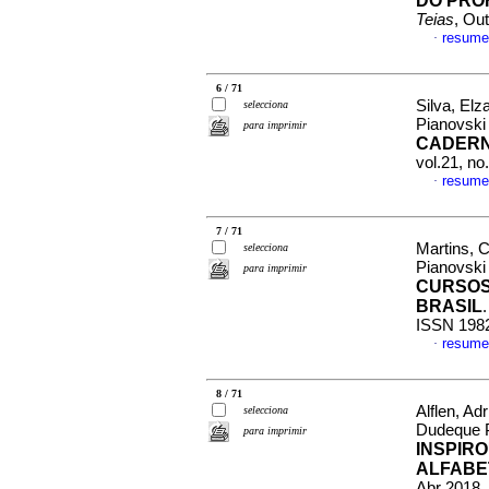
DO PRO
Teias
, Ou
resume
·
6 / 71
Silva, El
selecciona
Pianovsk
para imprimir
CADERN
vol.21, n
resume
·
7 / 71
Martins, C
selecciona
Pianovsk
para imprimir
CURSOS
BRASIL
ISSN 198
resume
·
8 / 71
Alflen, Ad
selecciona
Dudeque 
para imprimir
INSPIR
ALFABE
Abr 2018,