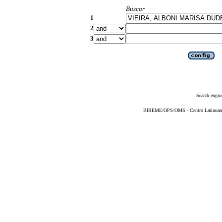
Buscar
1
2
3
Search engin
BIREME/OPS/OMS - Centro Latinoameri