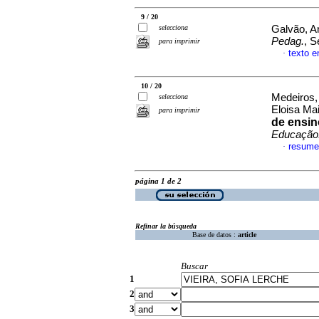
9 / 20
selecciona
Galvão, An
Pedag.
, S
para imprimir
texto e
·
10 / 20
Medeiros, 
selecciona
Eloisa Ma
para imprimir
de ensin
Educação.
resume
·
página 1 de 2
Refinar la búsqueda
Base de datos :
article
Buscar
1
2
3