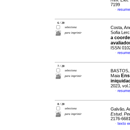
Rev. Elet.
7199
resume
·
6 / 20
Costa, An
selecciona
Sofia Ler
para imprimir
a coorde
avaliado
ISSN 010
resume
·
7 / 20
BASTOS, A
selecciona
Ensi
Maia
para imprimir
iniquida
2023, vol
resume
·
8 / 20
selecciona
Galvão, An
Estud. Pe
para imprimir
2176-668
texto e
·