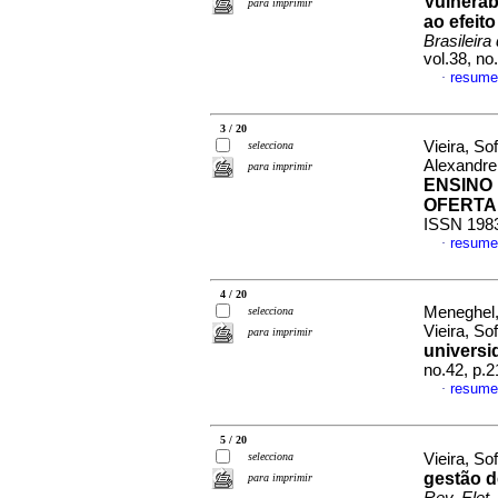
Vulnerab
para imprimir
ao efeito
Brasileira
vol.38, n
resume
·
3 / 20
Vieira, So
selecciona
Alexandr
para imprimir
ENSINO 
OFERTA
ISSN 198
resume
·
4 / 20
Meneghel,
selecciona
Vieira, So
para imprimir
universi
no.42, p.
resume
·
5 / 20
selecciona
Vieira, So
gestão d
para imprimir