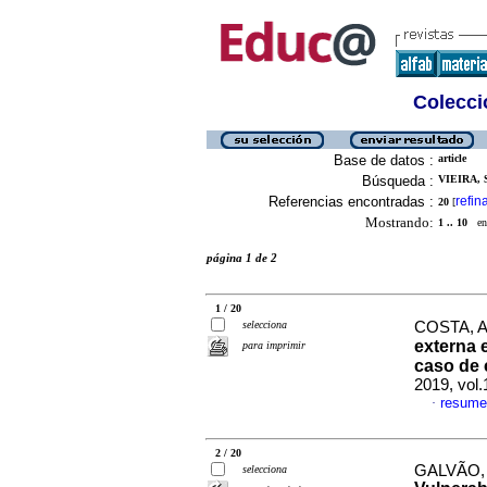
Colecció
Base de datos :
article
Búsqueda :
VIEIRA, 
Referencias encontradas :
refin
20
[
Mostrando:
1 .. 10
en 
página 1 de 2
1 / 20
selecciona
COSTA, An
externa 
para imprimir
caso de 
2019, vol
resume
·
2 / 20
GALVÃO,
selecciona