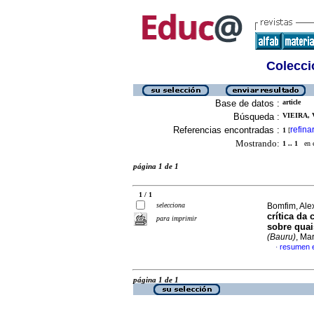
Colecció
Base de datos :
article
Búsqueda :
VIEIRA, 
Referencias encontradas :
refina
1
[
Mostrando:
1 .. 1
en el
página 1 de 1
1 / 1
selecciona
Bomfim, Ale
crítica da
para imprimir
sobre quai
(Bauru)
, Ma
resumen 
·
página 1 de 1