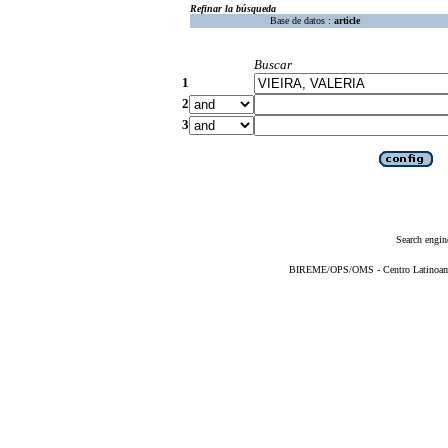
Refinar la búsqueda
Base de datos :
article
Buscar
1
2
3
Search engin
BIREME/OPS/OMS - Centro Latinoameri