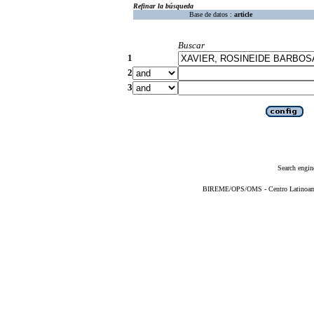
Refinar la búsqueda
Base de datos :
article
Buscar
1
2
3
Search engin
BIREME/OPS/OMS - Centro Latinoameri