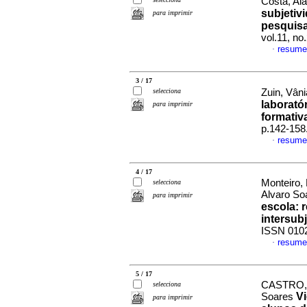
Costa, Ala
subjetiv
para imprimir
pesquisa
vol.11, n
resume
·
3 / 17
selecciona
Zuin, Vân
laborató
para imprimir
formativ
p.142-158
resume
·
4 / 17
Monteiro,
selecciona
Alvaro S
para imprimir
escola: 
intersubj
ISSN 010
resume
·
5 / 17
CASTRO, C
selecciona
Vi
Soares
para imprimir