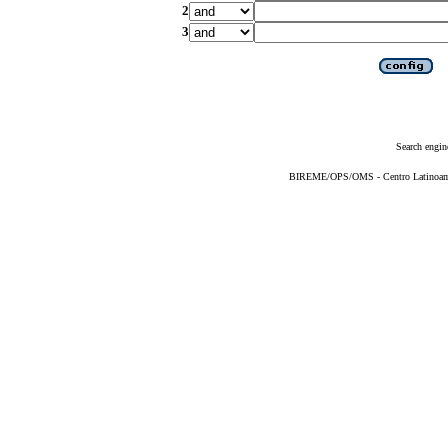
2
3
Search engin
BIREME/OPS/OMS - Centro Latinoameri