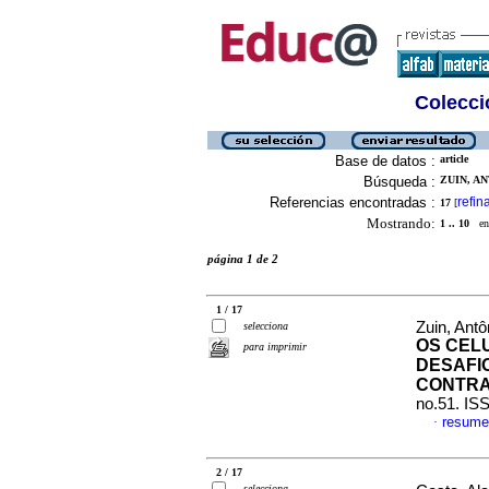
Colecció
Base de datos :
article
Búsqueda :
ZUIN, A
Referencias encontradas :
refin
17
[
Mostrando:
1 .. 10
en 
página 1 de 2
1 / 17
Zuin, Ant
selecciona
OS CEL
para imprimir
DESAFI
CONTRA
no.51. IS
resume
·
2 / 17
selecciona