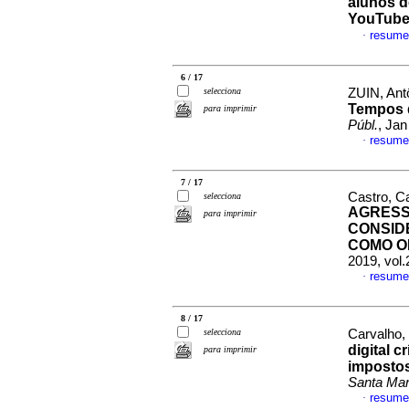
alunos d
YouTub
resume
·
6 / 17
selecciona
ZUIN, Ant
Tempos 
para imprimir
Públ.
, Jan
resume
·
7 / 17
Castro, C
selecciona
AGRES
para imprimir
CONSID
COMO O
2019, vol
resume
·
8 / 17
selecciona
Carvalho,
digital c
para imprimir
imposto
Santa Mar
resume
·