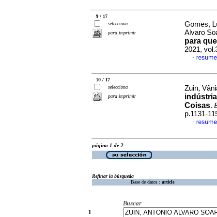
9 / 17
Gomes, Lu
selecciona
Alvaro S
para imprimir
para qu
2021, vol
resume
·
10 / 17
selecciona
Zuin, Vân
indústria
para imprimir
Coisas
.
p.1131-11
resume
·
página 1 de 2
Refinar la búsqueda
Base de datos :
article
Buscar
1