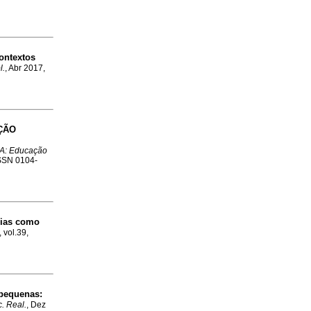
ontextos
l.
, Abr 2017,
ÇÃO
A: Educação
ISSN 0104-
lias como
 vol.39,
pequenas:
. Real.
, Dez