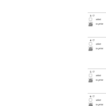
3 / 7
select
to print
4 / 7
select
to print
5 / 7
select
to print
6 / 7
select
to print