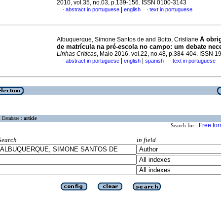
2010, vol.35, no.03, p.139-156. ISSN 0100-3143
|
abstract in portuguese
english
text in portuguese
·
·
A obri
Albuquerque, Simone Santos de and Boito, Crisliane
de matrícula na pré-escola no campo: um debate nec
Linhas Críticas
, Maio 2016, vol.22, no.48, p.384-404. ISSN 
|
|
abstract in portuguese
english
spanish
text in portuguese
·
·
Database :
article
Free fo
Search for :
Search
in field