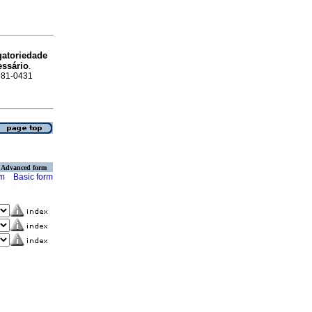
gatoriedade
essário
.
1981-0431
Advanced form
rm
Basic form