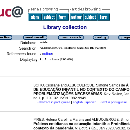
Library collection
Database :
article
Search on :
ALBUQUERQUE, SIMONE SANTOS DE [Author]
References found :
refine
7
[
]
Displaying:
1 .. 7
in format [
ISO 690
]
A
BOITO, Crisliane and ALBUQUERQUE, Simone Santos de
DE EDUCAÇÃO INFANTIL NO CONTEXTO DO CAMPO
PROBLEMATIZAÇÕES NECESSÁRIAS
.
Rev. Reflex
, Jan
no.1, p.119-132. ISSN 1982-9949
|
|
abstract in portuguese
english
spanish
text in portuguese
·
·
PIRES, Helena Carolina Martins and ALBUQUERQUE, Simon
Práticas cotidianas na educação infantil: o Proinfânc
contexto da pandemia
.
R. Educ. Públ.
, Jan 2023, vol.32. 