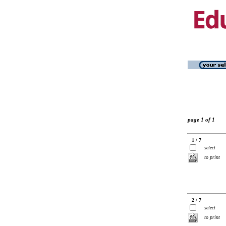
page 1 of 1
1 / 7
select
to print
2 / 7
select
to print