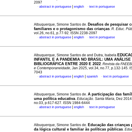
2097
|
abstract in portuguese
english
text in portuguese
·
·
Desafios de pesquisar c
Albuquerque, Simone Santos de.
familiares e o protagonismo das crianças
.
R. Educ. Púb
vol.26, no.61, p.77-92. ISSN 2238-2097
|
abstract in portuguese
english
text in portuguese
·
·
EDUCA
Albuquerque, Simone Santos de and Dutra, Isabela
INFANTIL E A PANDEMIA NO BRASIL: UMA ANÁLISE
BIBLIOGRÁFICA ENTRE 2020 E 2022
.
Revista da FAEEB
e Contemporaneidade
, Jan 2025, vol.34, no.77, p.132-145. 
7043
|
|
abstract in portuguese
english
spanish
text in portuguese
·
·
A participação das famí
Albuquerque, Simone Santos de.
uma política educativa
.
Educação. Santa Maria
, Dez 2014,
no.03, p.617-627. ISSN 1984-6444
|
abstract in portuguese
english
text in portuguese
·
·
Educação das crianças 
Albuquerque, Simone Santos de.
da lógica cultural e familiar às políticas públicas
.
Educ