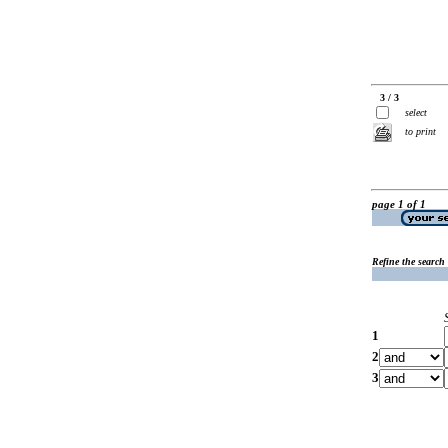
3 / 3
select
to print
page 1 of 1
Refine the search
1
2
3