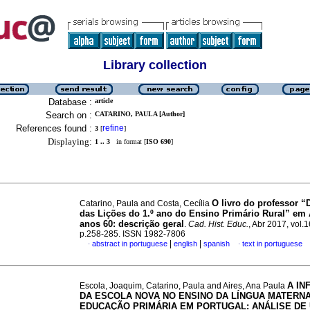
Library collection
Database :
article
Search on :
CATARINO, PAULA [Author]
References found :
refine
3
[
]
Displaying:
1 .. 3
in format [
ISO 690
]
O livro do professor “
Catarino, Paula and Costa, Cecília
das Lições do 1.º ano do Ensino Primário Rural” em
anos 60: descrição geral
.
Cad. Hist. Educ.
, Abr 2017, vol.1
p.258-285. ISSN 1982-7806
|
|
abstract in portuguese
english
spanish
text in portuguese
·
·
A IN
Escola, Joaquim, Catarino, Paula and Aires, Ana Paula
DA ESCOLA NOVA NO ENSINO DA LÍNGUA MATERN
EDUCAÇÃO PRIMÁRIA EM PORTUGAL: ANÁLISE DE