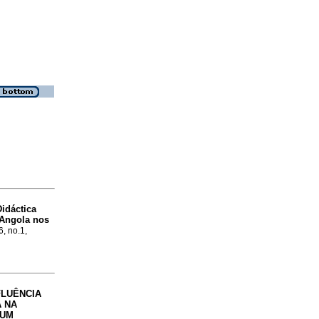
Didáctica
 Angola nos
6, no.1,
FLUÊNCIA
A NA
 UM