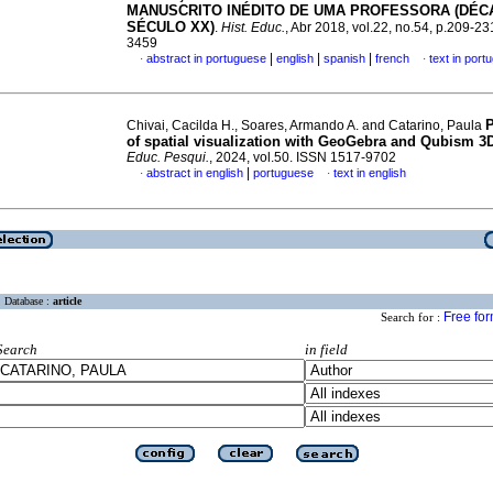
MANUSCRITO INÉDITO DE UMA PROFESSORA (DÉCA
SÉCULO XX)
.
Hist. Educ.
, Abr 2018, vol.22, no.54, p.209-2
3459
|
|
|
abstract in portuguese
english
spanish
french
text in port
·
·
Chivai, Cacilda H., Soares, Armando A. and Catarino, Paula
of spatial visualization with GeoGebra and Qubism 3
Educ. Pesqui.
, 2024, vol.50. ISSN 1517-9702
|
abstract in english
portuguese
text in english
·
·
Database :
article
Free fo
Search for :
Search
in field