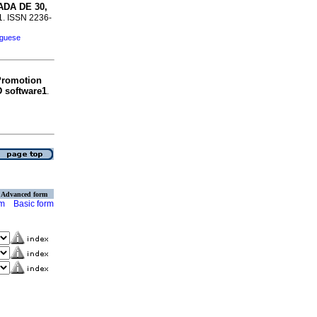
DA DE 30,
31. ISSN 2236-
uguese
Promotion
D software1
.
Advanced form
rm
Basic form