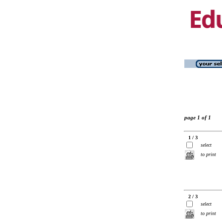
page 1 of 1
1 / 3
select
to print
2 / 3
select
to print