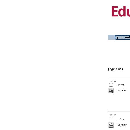
page 1 of 1
1 / 2
select
to print
2 / 2
select
to print