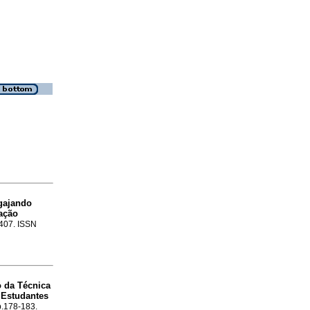
gajando
ação
-407. ISSN
 da Técnica
 Estudantes
 p.178-183.