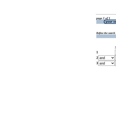
page 1 of 1
Refine the search
1
2
3