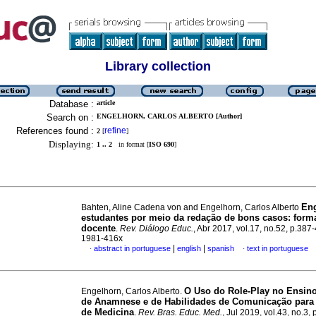
Library collection
Database :
article
Search on :
ENGELHORN, CARLOS ALBERTO [Author]
References found :
refine
2
[
]
Displaying:
1 .. 2
in format [
ISO 690
]
En
Bahten, Aline Cadena von and Engelhorn, Carlos Alberto
estudantes por meio da redação de bons casos: form
docente
.
Rev. Diálogo Educ.
, Abr 2017, vol.17, no.52, p.387
1981-416x
|
|
abstract in portuguese
english
spanish
text in portuguese
·
·
O Uso do Role-Play no Ensino
Engelhorn, Carlos Alberto.
de Anamnese e de Habilidades de Comunicação para
de Medicina
.
Rev. Bras. Educ. Med.
, Jul 2019, vol.43, no.3,