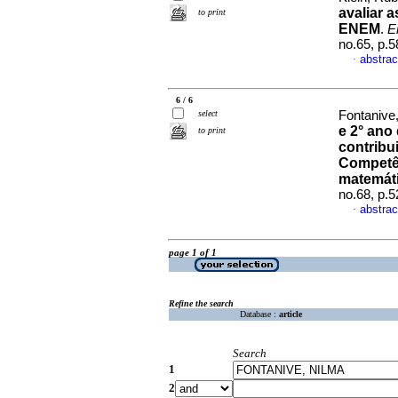
avaliar 
to print
ENEM
.
E
no.65, p.
abstrac
·
6 / 6
select
Fontanive,
e 2° ano
to print
contribu
Competên
matemát
no.68, p.
abstrac
·
page 1 of 1
Refine the search
Database :
article
Search
1
2