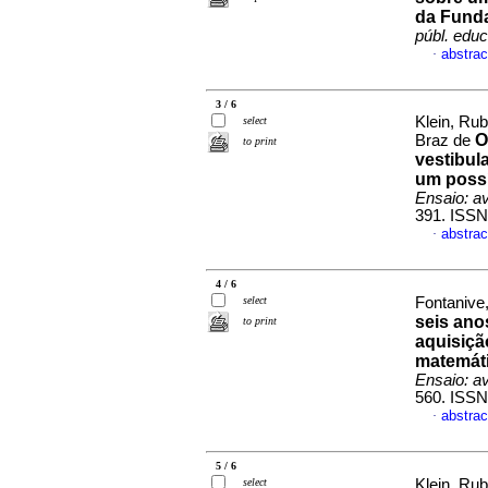
da Fund
públ. educ
abstrac
·
3 / 6
Klein, Ru
select
O
Braz de
to print
vestibul
um possí
Ensaio: av
391. ISSN
abstrac
·
4 / 6
select
Fontanive,
seis ano
to print
aquisição
matemáti
Ensaio: av
560. ISSN
abstrac
·
5 / 6
select
Klein, Ru