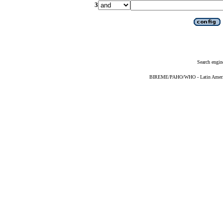
3
Search engin
BIREME/PAHO/WHO - Latin American