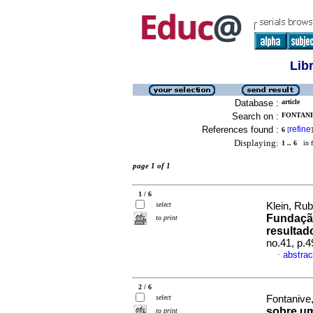
Lib
Database :
article
Search on :
FONTANIV
References found :
refine
6
[
]
Displaying:
1 .. 6
in f
page 1 of 1
1 / 6
select
Klein, Rub
Fundaçã
to print
resultad
no.41, p.
abstrac
·
2 / 6
select
Fontanive,
sobre um
to print