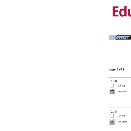
page 1 of 1
1 / 8
select
to print
2 / 8
select
to print