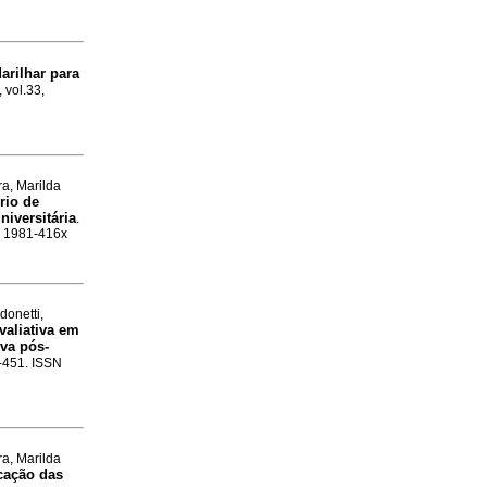
arilhar para
 vol.33,
ra, Marilda
rio de
niversitária
.
SN 1981-416x
donetti,
valiativa em
iva pós-
7-451. ISSN
ra, Marilda
cação das