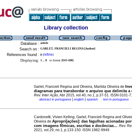
Library collection
Database :
article
Search on :
GARLET, FRANCIELI REGINA [Author]
References found :
refine
8
[
]
Displaying:
1 .. 8
in format [
ISO 690
]
Inv
Garlet, Francieli Regina and Oliveira, Marilda Oliveira de
diagramas para transbordar o arquivo que delimita a
Rev. Inter Ação
, Abr 2015, vol.40, no.1, p.37-51. ISSN 0101-
|
|
abstract in portuguese
english
spanish
text in portuguese
·
·
Cardonetti, Vivien Kelling, Garlet, Francieli Regina and Olivei
Apropri[ações]: das fagulhas acionadas po
Oliveira de
com imagens fílmicas, escritas e docências...
.
Rev. Re
2021, vol.29, no.1, p.133-150. ISSN 1982-9949