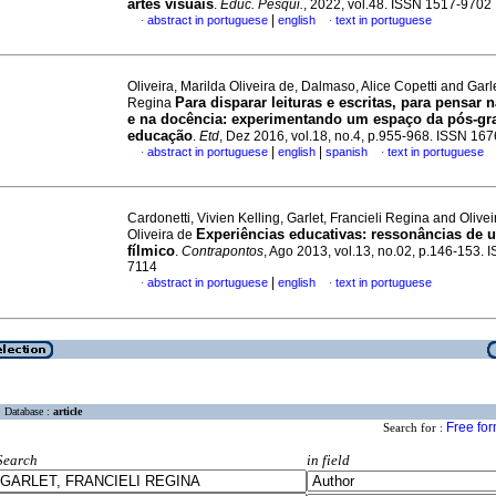
artes visuais
.
Educ. Pesqui.
, 2022, vol.48. ISSN 1517-9702
|
abstract in portuguese
english
text in portuguese
·
·
Oliveira, Marilda Oliveira de, Dalmaso, Alice Copetti and Garle
Para disparar leituras e escritas, para pensar 
Regina
e na docência: experimentando um espaço da pós-g
educação
.
Etd
, Dez 2016, vol.18, no.4, p.955-968. ISSN 16
|
|
abstract in portuguese
english
spanish
text in portuguese
·
·
Cardonetti, Vivien Kelling, Garlet, Francieli Regina and Olivei
Experiências educativas: ressonâncias de 
Oliveira de
fílmico
.
Contrapontos
, Ago 2013, vol.13, no.02, p.146-153. 
7114
|
abstract in portuguese
english
text in portuguese
·
·
Database :
article
Free fo
Search for :
Search
in field