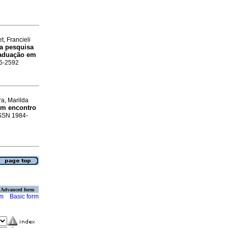
t, Francieli
na pesquisa
raduação em
76-2592
ra, Marilda
um encontro
ISSN 1984-
Advanced form
rm
Basic form