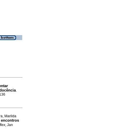
entar
 docência
.
7136
ra, Marilda
r encontros
flex
, Jan