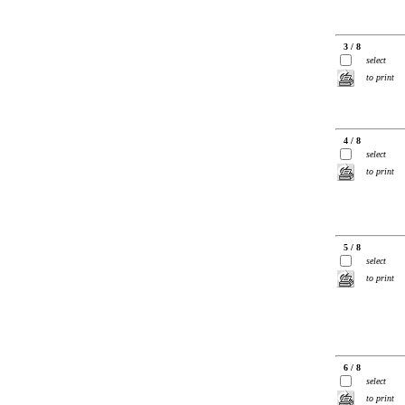
3 / 8
select
to print
4 / 8
select
to print
5 / 8
select
to print
6 / 8
select
to print