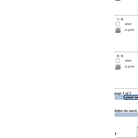
7 / 8
select
to print
8 / 8
select
to print
page 1 of 1
Refine the search
1