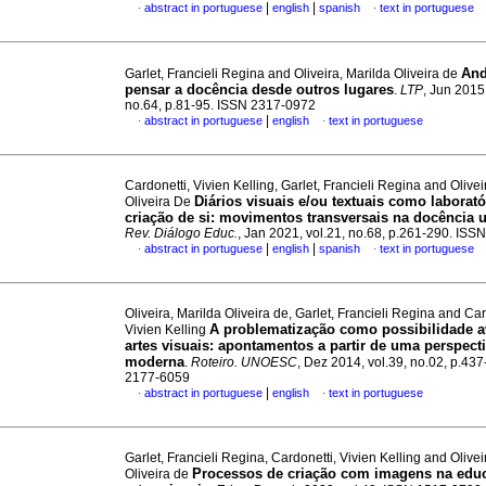
|
|
abstract in portuguese
english
spanish
text in portuguese
·
·
And
Garlet, Francieli Regina and Oliveira, Marilda Oliveira de
pensar a docência desde outros lugares
.
LTP
, Jun 2015,
no.64, p.81-95. ISSN 2317-0972
|
abstract in portuguese
english
text in portuguese
·
·
Cardonetti, Vivien Kelling, Garlet, Francieli Regina and Olivei
Diários visuais e/ou textuais como laborató
Oliveira De
criação de si: movimentos transversais na docência u
Rev. Diálogo Educ.
, Jan 2021, vol.21, no.68, p.261-290. IS
|
|
abstract in portuguese
english
spanish
text in portuguese
·
·
Oliveira, Marilda Oliveira de, Garlet, Francieli Regina and Car
A problematização como possibilidade a
Vivien Kelling
artes visuais: apontamentos a partir de uma perspect
moderna
.
Roteiro. UNOESC
, Dez 2014, vol.39, no.02, p.43
2177-6059
|
abstract in portuguese
english
text in portuguese
·
·
Garlet, Francieli Regina, Cardonetti, Vivien Kelling and Olivei
Processos de criação com imagens na edu
Oliveira de