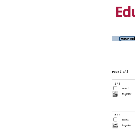
page 1 of 1
1 / 3
select
to print
2 / 3
select
to print