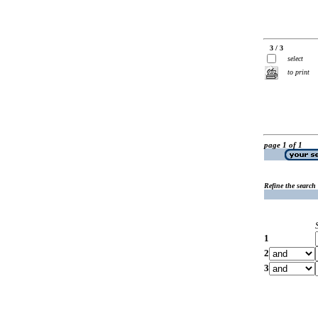
3 / 3
select
to print
page 1 of 1
Refine the search
1
2
3