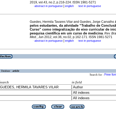
2019, vol.43, no.2, p.216-224. ISSN 1981-5271
|
abstract in portuguese
english
text in portuguese
·
·
Guedes, Hermila Tavares Vilar and Guedes, Jorge Carvalho
pelos estudantes, da atividade “Trabalho de Conclus
Curso” como integralização do eixo curricular de ini
pesquisa científica em um curso de medicina
.
Rev. Bra
Med.
, Jun 2012, vol.36, no.02, p.162-171. ISSN 1981-5271
|
abstract in portuguese
english
text in portuguese
·
·
Database :
article
Free fo
Search for :
Search
in field