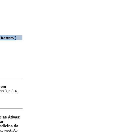
a em
 no.3, p.3-4.
ias Ativas:
ar
edicina da
uc. med.
, Abr