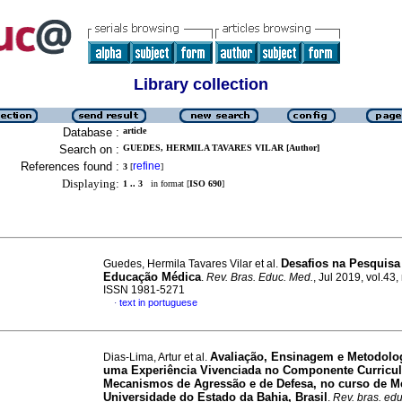
Library collection
Database :
article
Search on :
GUEDES, HERMILA TAVARES VILAR [Author]
References found :
refine
3
[
]
Displaying:
1 .. 3
in format [
ISO 690
]
Desafios na Pesquis
Guedes, Hermila Tavares Vilar et al.
Educação Médica
.
Rev. Bras. Educ. Med.
, Jul 2019, vol.43,
ISSN 1981-5271
text in portuguese
·
Avaliação, Ensinagem e Metodolog
Dias-Lima, Artur et al.
uma Experiência Vivenciada no Componente Curricul
Mecanismos de Agressão e de Defesa, no curso de M
Universidade do Estado da Bahia, Brasil
.
Rev. bras. ed