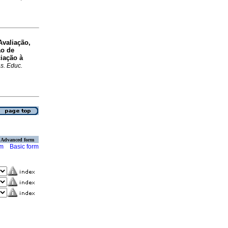
Avaliação,
ão de
ciação à
s. Educ.
Advanced form
rm
Basic form