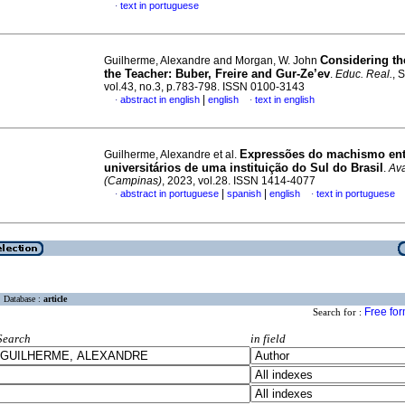
text in portuguese
·
Considering th
Guilherme, Alexandre and Morgan, W. John
the Teacher: Buber, Freire and Gur-Ze’ev
.
Educ. Real.
, 
vol.43, no.3, p.783-798. ISSN 0100-3143
|
abstract in english
english
text in english
·
·
Expressões do machismo ent
Guilherme, Alexandre et al.
universitários de uma instituição do Sul do Brasil
.
Ava
(Campinas)
, 2023, vol.28. ISSN 1414-4077
|
|
abstract in portuguese
spanish
english
text in portuguese
·
·
Database :
article
Free fo
Search for :
Search
in field