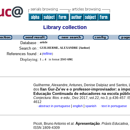
Library collection
Database :
article
Search on :
GUILHERME, ALEXANDRE [Author]
References found :
refine
4
[
]
Displaying:
1 .. 4
in format [
ISO 690
]
Guilherme, Alexandre, Antunes, Denise Dalpiaz and Santos,
Ilan Gur-Ze’ev e o professor-improvisador: a impo
dos
Educação Continuada de educadores na escola públi
Conjectura: filos. e edu.
, Dez 2017, vol.22, no.3, p.436-457. 
4612
|
|
abstract in portuguese
english
spanish
text in portuguese
·
·
Apresentação
Picoli, Bruno Antonio et al.
.
Práxis Educativa
,
ISSN 1809-4309