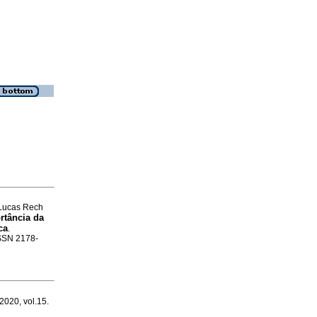
 Lucas Rech
rtância da
ca
.
ISSN 2178-
 2020, vol.15.