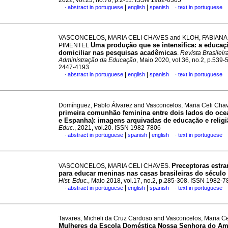
2022, vol.23, no.70, p.2-11. ISSN 1982-0305
|
|
abstract in portuguese
english
spanish
text in portuguese
·
·
VASCONCELOS, MARIA CELI CHAVES and KLOH, FABIANA
Uma produção que se intensifica: a educaç
PIMENTEL
domiciliar nas pesquisas acadêmicas
.
Revista Brasileira
Administração da Educação
, Maio 2020, vol.36, no.2, p.539-
2447-4193
|
|
abstract in portuguese
english
spanish
text in portuguese
·
·
Domínguez, Pablo Álvarez and Vasconcelos, Maria Celi Ch
primeira comunhão feminina entre dois lados do ocea
e Espanha): imagens arquivadas de educação e religi
Educ.
, 2021, vol.20. ISSN 1982-7806
|
|
abstract in portuguese
spanish
english
text in portuguese
·
·
Preceptoras estra
VASCONCELOS, MARIA CELI CHAVES.
para educar meninas nas casas brasileiras do século
Hist. Educ.
, Maio 2018, vol.17, no.2, p.285-308. ISSN 1982-
|
|
abstract in portuguese
english
spanish
text in portuguese
·
·
Tavares, Micheli da Cruz Cardoso and Vasconcelos, Maria C
Mulheres da Escola Doméstica Nossa Senhora do Am