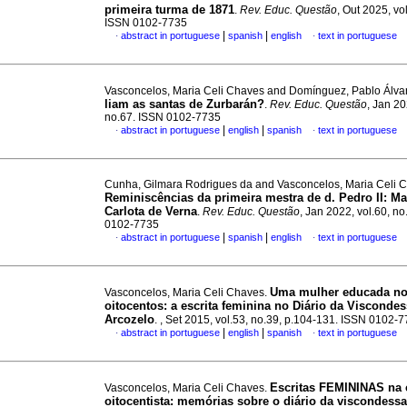
primeira turma de 1871
.
Rev. Educ. Questão
, Out 2025, vo
ISSN 0102-7735
|
|
abstract in portuguese
spanish
english
text in portuguese
·
·
Vasconcelos, Maria Celi Chaves and Domínguez, Pablo Álv
liam as santas de Zurbarán?
.
Rev. Educ. Questão
, Jan 20
no.67. ISSN 0102-7735
|
|
abstract in portuguese
english
spanish
text in portuguese
·
·
Cunha, Gilmara Rodrigues da and Vasconcelos, Maria Celi 
Reminiscências da primeira mestra de d. Pedro II: Ma
Carlota de Verna
.
Rev. Educ. Questão
, Jan 2022, vol.60, n
0102-7735
|
|
abstract in portuguese
spanish
english
text in portuguese
·
·
Uma mulher educada n
Vasconcelos, Maria Celi Chaves.
oitocentos: a escrita feminina no Diário da Visconde
Arcozelo
.
, Set 2015, vol.53, no.39, p.104-131. ISSN 0102-
|
|
abstract in portuguese
english
spanish
text in portuguese
·
·
Escritas FEMININAS na
Vasconcelos, Maria Celi Chaves.
oitocentista: memórias sobre o diário da viscondessa