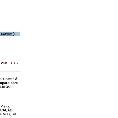
to page
A
eli Chaves
mparo para
 2448-3583
Vieira,
UCAÇÃO:
a Teias
, Jul