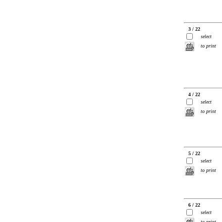
3 / 22
select
to print
4 / 22
select
to print
5 / 22
select
to print
6 / 22
select
to print