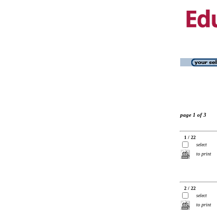
page 1 of 3
1 / 22
select
to print
2 / 22
select
to print