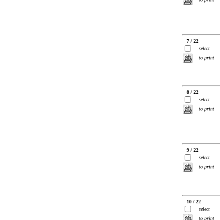
7 / 22
select
to print
8 / 22
select
to print
9 / 22
select
to print
10 / 22
select
to print