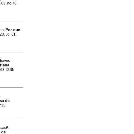
l.63, no.78.
Por que
arez
23, vol.61,
Chaves
riana
o.63. ISSN
o
ssa de
7735
 casA
 de