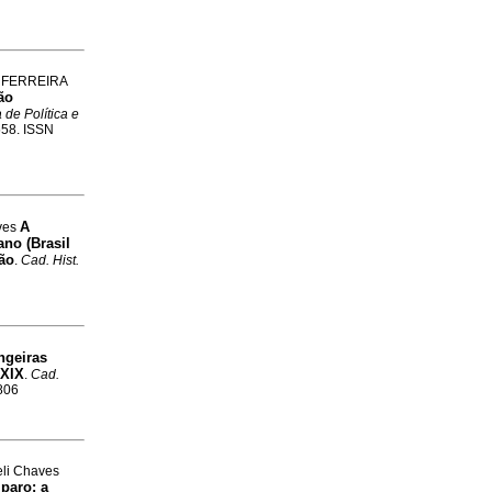
 FERREIRA
ão
 de Política e
558. ISSN
A
aves
no (Brasil
ão
.
Cad. Hist.
ngeiras
 XIX
.
Cad.
7806
eli Chaves
paro: a