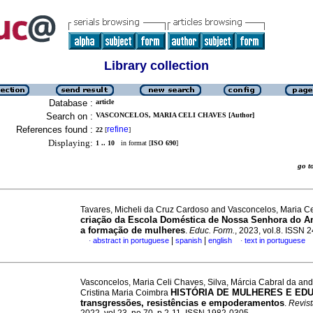
Library collection
Database :
article
Search on :
VASCONCELOS, MARIA CELI CHAVES [Author]
References found :
refine
22
[
]
Displaying:
1 .. 10
in format [
ISO 690
]
go 
Tavares, Micheli da Cruz Cardoso and Vasconcelos, Maria C
criação da Escola Doméstica de Nossa Senhora do A
a formação de mulheres
.
Educ. Form.
, 2023, vol.8. ISSN
|
|
abstract in portuguese
spanish
english
text in portuguese
·
·
Vasconcelos, Maria Celi Chaves, Silva, Márcia Cabral da and 
HISTÓRIA DE MULHERES E ED
Cristina Maria Coimbra
transgressões, resistências e empoderamentos
.
Revist