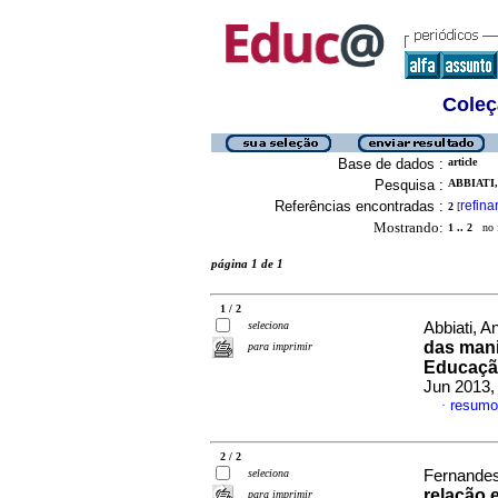
Coleç
Base de dados :
article
Pesquisa :
ABBIATI,
Referências encontradas :
refina
2
[
Mostrando:
1 .. 2
no f
página 1 de 1
1 / 2
seleciona
Abbiati, A
das mani
para imprimir
Educação
Jun 2013,
resumo
·
2 / 2
seleciona
Fernandes
relação 
para imprimir