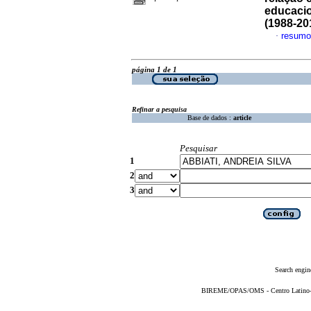
educacio
(1988-20
resumo
·
página 1 de 1
Refinar a pesquisa
Base de dados :
article
Pesquisar
1
2
3
Search engin
BIREME/OPAS/OMS - Centro Latino-Am