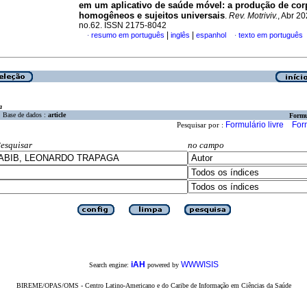
em um aplicativo de saúde móvel: a produção de co
homogêneos e sujeitos universais
.
Rev. Motriviv.
, Abr 20
no.62. ISSN 2175-8042
|
|
resumo em português
inglês
espanhol
texto em português
·
·
a
Base de dados :
article
Formu
Formulário livre
For
Pesquisar por :
esquisar
no campo
iAH
WWWISIS
Search engine:
powered by
BIREME/OPAS/OMS - Centro Latino-Americano e do Caribe de Informação em Ciências da Saúde