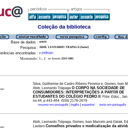
Coleção da biblioteca
Base de dados :
article
Pesquisa :
ABIB, LEONARDO TRAPAGA [Autor]
erências encontradas :
refinar
2
[
]
Mostrando:
1 .. 2
no formato [
ISO 690
]
Silva, Guilherme de Castro Ribeiro Ferreira e, Gomes, Ivan 
O CORPO NA SOCIEDADE DE
Abib, Leonardo Trápaga
imir
CONSUMIDORES: INTERPRETAÇÕES A PARTIR DE
ESTUDANTES DO COLÉGIO PEDRO II
.
Práx. Educ.
, Jan
no.44, p.443-464. ISSN 2178-2679
|
|
resumo em português
inglês
espanhol
texto em português
·
·
Abib, Leonardo Trápaga, Gomes, Ivan Marcelo and Galak, E
Conselhos privados e medicalização da ativida
Lautaro
imir