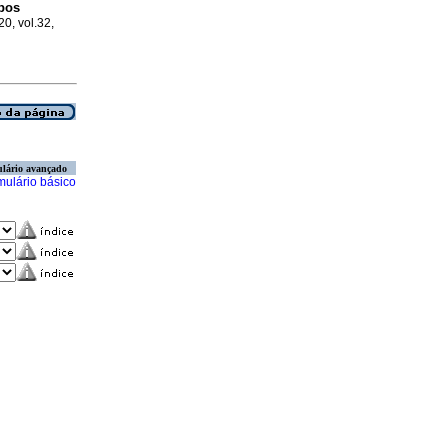
rpos
20, vol.32,
lário avançado
mulário básico