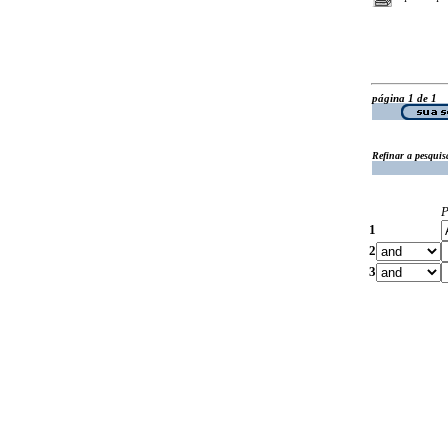
página 1 de 1
Refinar a pesquis
P
1
2
3