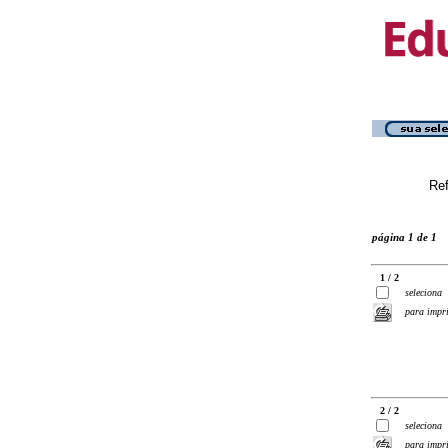
Ref
página 1 de 1
1 / 2
seleciona
para impr
2 / 2
seleciona
para impr