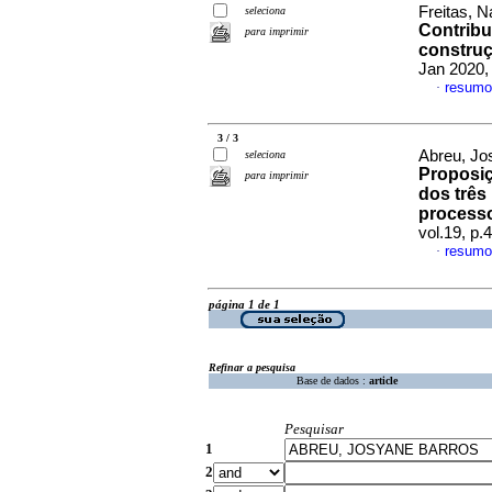
Freitas, 
seleciona
Contribu
para imprimir
construç
Jan 2020,
resumo
·
3 / 3
Abreu, Jo
seleciona
Proposiç
para imprimir
dos trê
processo
vol.19, p
resumo
·
página 1 de 1
Refinar a pesquisa
Base de dados :
article
Pesquisar
1
2