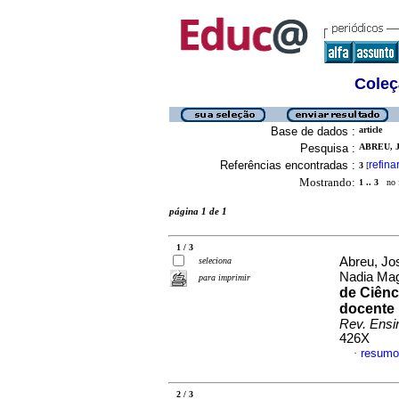
Coleç
Base de dados :
article
Pesquisa :
ABREU, 
Referências encontradas :
refina
3
[
Mostrando:
1 .. 3
no f
página 1 de 1
1 / 3
Abreu, Jo
seleciona
Nadia Mag
para imprimir
de Ciênc
docente 
Rev. Ensi
426X
resumo
·
2 / 3