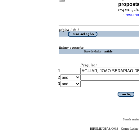
proposta
espec.
, J
resumo
·
página 1 de 1
Refinar a pesquisa
Base de dados :
article
Pesquisar
1
2
3
Search engin
BIREME/OPAS/OMS - Centro Latino-Am