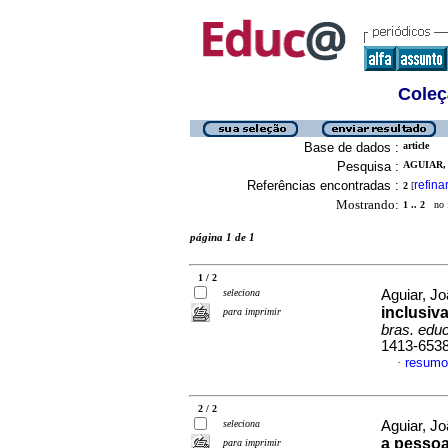
Coleç
Base de dados :
article
Pesquisa :
AGUIAR, 
Referências encontradas :
refina
2
[
Mostrando:
1 .. 2
no f
página 1 de 1
1 / 2
seleciona
Aguiar, J
inclusiv
para imprimir
bras. edu
1413-653
resumo
·
2 / 2
seleciona
Aguiar, J
a pesso
para imprimir