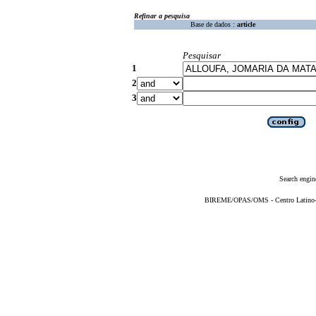
Refinar a pesquisa
Base de dados :
article
Pesquisar
1
2
3
Search engin
BIREME/OPAS/OMS - Centro Latino-Am