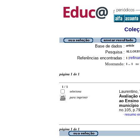
Coleç
Base de dados :
article
Pesquisa :
ALLOUFA
Referências encontradas :
refina
1
[
Mostrando:
1 .. 1
no f
página 1 de 1
1 / 1
Laurentino,
seleciona
Avaliação
para imprimir
ao Ensino 
município 
no.105, p.7
resumo e
·
página 1 de 1