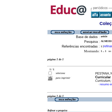
Coleç
Base de dados :
article
Pesquisa :
ALMEIDA
Referências encontradas :
refina
1
[
Mostrando:
1 .. 1
no f
página 1 de 1
1 / 1
seleciona
PESTANA, Na
Curricular
para imprimir
Curriculum
,
resumo e
·
página 1 de 1
Refinar a pesquisa