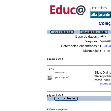
Coleç
Base de dados :
article
Pesquisa :
ALMEIDA
Referências encontradas :
refina
1
[
Mostrando:
1 .. 1
no f
página 1 de 1
1 / 1
Silva, Divi
seleciona
Necropolít
para imprimir
rosto
.
child
resumo e
·
página 1 de 1
Refinar a pesquisa