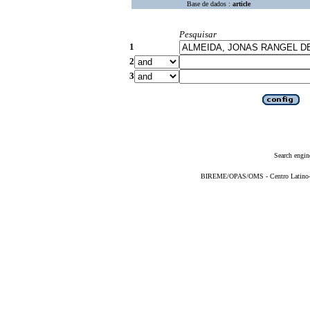
Base de dados :
article
Pesquisar
1
2
3
Search engin
BIREME/OPAS/OMS - Centro Latino-Am