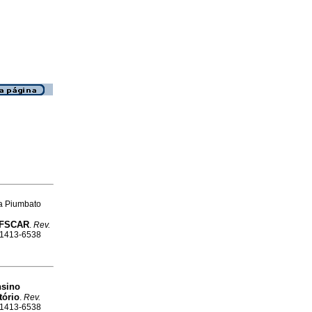
na Piumbato
/UFSCAR
.
Rev.
N 1413-6538
sino
tório
.
Rev.
N 1413-6538