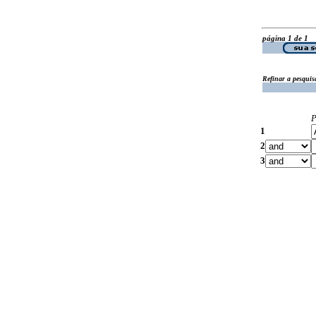
página 1 de 1
Refinar a pesquis
P
1
2
3