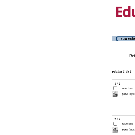
Ref
página 1 de 1
1 / 2
seleciona
para impr
2 / 2
seleciona
para impr