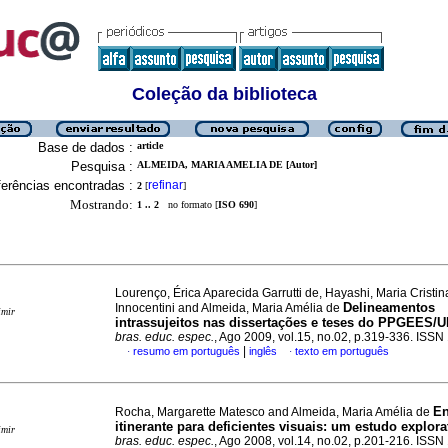
Coleção da biblioteca
Base de dados :
article
Pesquisa :
ALMEIDA, MARIA AMELIA DE [Autor]
erências encontradas :
refinar
2
[
]
Mostrando:
1 .. 2
no formato [
ISO 690
]
Lourenço, Érica Aparecida Garrutti de, Hayashi, Maria Cristi
Delineamentos
Innocentini and Almeida, Maria Amélia de
imir
intrassujeitos nas dissertações e teses do PPGEES
bras. educ. espec.
, Ago 2009, vol.15, no.02, p.319-336. ISS
|
resumo em português
inglês
texto em português
·
·
En
Rocha, Margarette Matesco and Almeida, Maria Amélia de
itinerante para deficientes visuais: um estudo explora
imir
bras. educ. espec.
, Ago 2008, vol.14, no.02, p.201-216. ISS