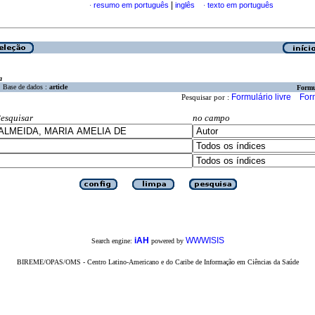
|
resumo em português
inglês
texto em português
·
·
a
Base de dados :
article
Formu
Formulário livre
For
Pesquisar por :
esquisar
no campo
iAH
WWWISIS
Search engine:
powered by
BIREME/OPAS/OMS - Centro Latino-Americano e do Caribe de Informação em Ciências da Saúde