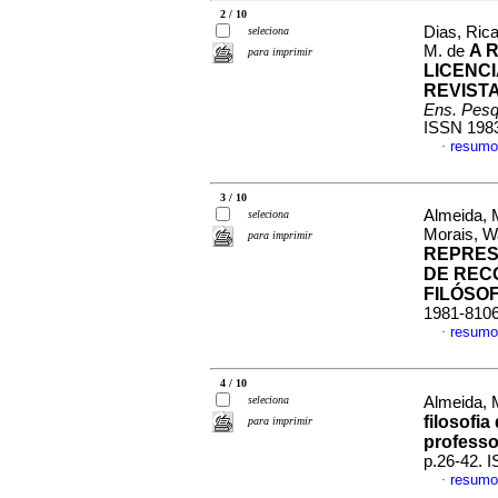
2 / 10
Dias, Ric
seleciona
A 
M. de
para imprimir
LICENCI
REVIST
Ens. Pesq
ISSN 198
resumo
·
3 / 10
Almeida, M
seleciona
Morais, 
para imprimir
REPRES
DE REC
FILÓSO
1981-810
resumo
·
4 / 10
seleciona
Almeida, 
filosofia
para imprimir
professo
p.26-42. 
resumo
·