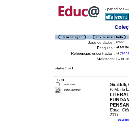
Coleç
Base de dados :
article
Pesquisa :
ALMEIDA,
Referências encontradas :
refin
10
[
Mostrando:
1 .. 10
no 
página 1 de 1
1 / 10
Giraldelli
seleciona
L
P. M. de
para imprimir
LITERAT
FUNDAM
PENSAN
Educ. Ciê
2117
resumo
·