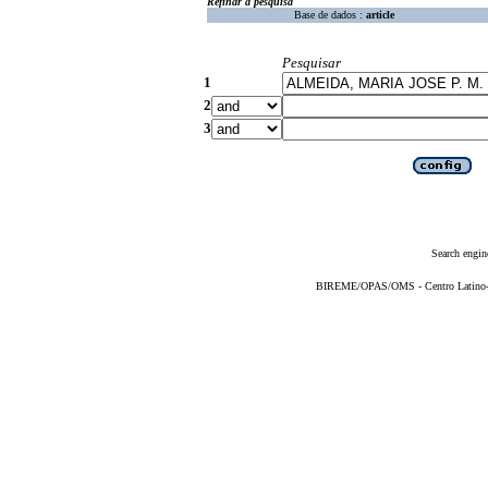
Refinar a pesquisa
Base de dados :
article
Pesquisar
1
2
3
Search engin
BIREME/OPAS/OMS - Centro Latino-Am