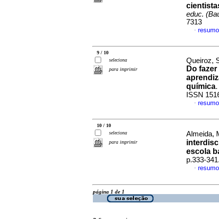
cientista
educ. (Ba
7313
resumo
·
9 / 10
Queiroz, 
seleciona
Do fazer
para imprimir
aprendiz
química
ISSN 151
resumo
·
10 / 10
seleciona
Almeida, 
interdis
para imprimir
escola b
p.333-341
resumo
·
página 1 de 1