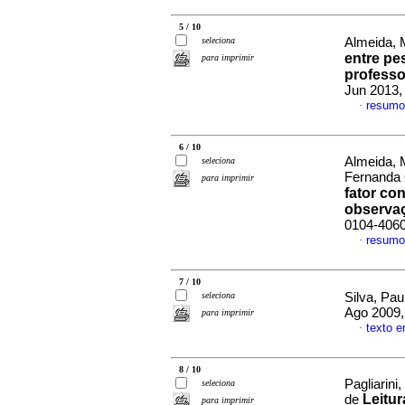
5 / 10
seleciona
Almeida, 
entre pe
para imprimir
professo
Jun 2013,
resumo
·
6 / 10
Almeida, M
seleciona
Fernanda 
para imprimir
fator con
observa
0104-406
resumo
·
7 / 10
seleciona
Silva, Pau
Ago 2009,
para imprimir
texto 
·
8 / 10
Pagliarin
seleciona
Leitur
de
para imprimir