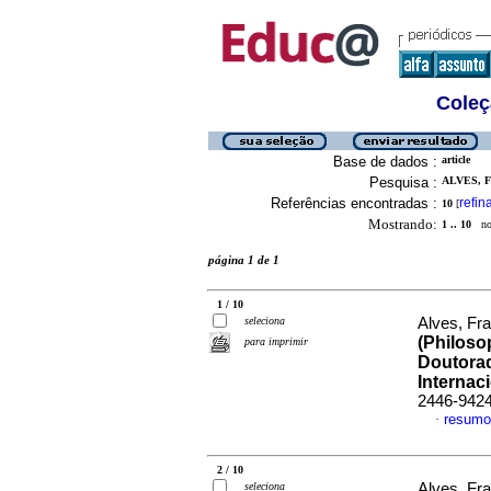
Coleç
Base de dados :
article
Pesquisa :
ALVES, F
Referências encontradas :
refin
10
[
Mostrando:
1 .. 10
no 
página 1 de 1
1 / 10
seleciona
Alves, Fra
(Philoso
para imprimir
Doutora
Internac
2446-942
resumo
·
2 / 10
seleciona
Alves, Fra