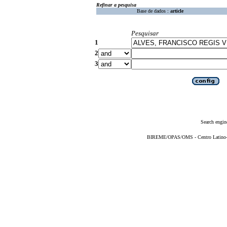
Refinar a pesquisa
Base de dados :
article
Pesquisar
1
2
3
Search engin
BIREME/OPAS/OMS - Centro Latino-Am