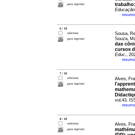
trabalho
para imprimir
Educação.
resumo
·
6 / 10
Sousa, Ren
seleciona
Souza, Ma
para imprimir
das côni
cursos d
Educ.
, 20
resumo
·
7 / 10
seleciona
Alves, Fra
l'apprent
para imprimir
mathemat
Didactiq
vol.43. I
resumo
·
8 / 10
seleciona
Alves, Fra
mathémat
para imprimir
(DP): un