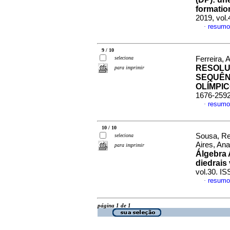
formatio
2019, vol
resumo
·
9 / 10
seleciona
Ferreira, 
RESOLU
para imprimir
SEQUÊN
OLÍMPI
1676-259
resumo
·
10 / 10
Sousa, Ren
seleciona
Aires, An
para imprimir
Álgebra
diedrais
vol.30. I
resumo
·
página 1 de 1