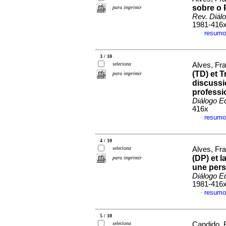
sobre o 
para imprimir
Rev. Diál
1981-416
resumo
·
3 / 10
seleciona
Alves, Fra
(TD) et 
para imprimir
discussi
professi
Diálogo E
416x
resumo
·
4 / 10
seleciona
Alves, Fra
(DP) et l
para imprimir
une pers
Diálogo E
1981-416
resumo
·
5 / 10
seleciona
Candido, 