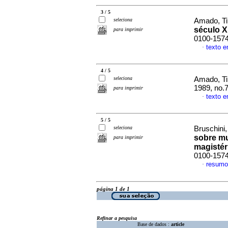
3 / 5
seleciona
Amado, T
século X
para imprimir
0100-157
texto 
·
4 / 5
seleciona
Amado, T
1989, no.
para imprimir
texto 
·
5 / 5
seleciona
Bruschini
sobre mu
para imprimir
magistér
0100-157
resumo
·
página 1 de 1
Refinar a pesquisa
Base de dados :
article