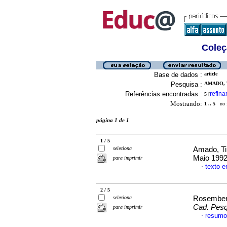
Coleç
Base de dados :
article
Pesquisa :
AMADO, T
Referências encontradas :
refina
5
[
Mostrando:
1 .. 5
no f
página 1 de 1
1 / 5
seleciona
Amado, T
Maio 1992
para imprimir
texto 
·
2 / 5
seleciona
Rosemberg
Cad. Pesq
para imprimir
resumo
·