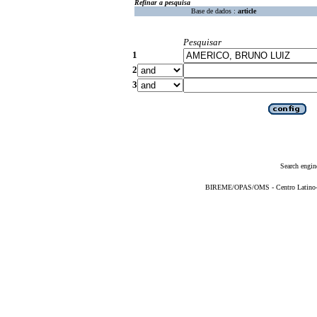
Refinar a pesquisa
Base de dados :
article
Pesquisar
1
2
3
Search engin
BIREME/OPAS/OMS - Centro Latino-Am