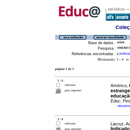
Coleç
Base de dados :
article
Pesquisa :
AMERICO
Referências encontradas :
refina
4
[
Mostrando:
1 .. 4
no f
página 1 de 1
1 / 4
seleciona
Américo, 
estrange
para imprimir
educação
Educ. Pes
resumo
·
2 / 4
Lacruz, A
seleciona
Indicado
para imprimir