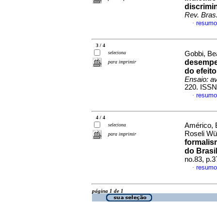
discrimi
Rev. Bras
resumo
·
3 / 4
seleciona
Gobbi, Bea
desempe
para imprimir
do efeit
Ensaio: av
220. ISSN
resumo
·
4 / 4
Américo, 
seleciona
Roseli W
para imprimir
formalis
do Brasi
no.83, p.
resumo
·
página 1 de 1