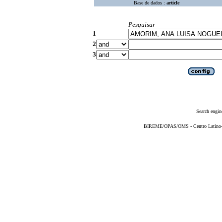
Base de dados :
article
Pesquisar
1
2
3
Search engin
BIREME/OPAS/OMS - Centro Latino-Am