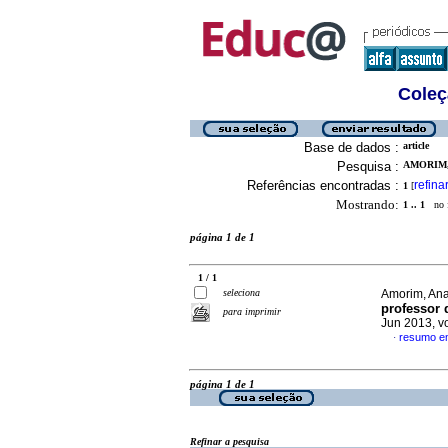
Coleç
Base de dados :
article
Pesquisa :
AMORIM,
Referências encontradas :
refina
1
[
Mostrando:
1 .. 1
no f
página 1 de 1
1 / 1
seleciona
Amorim, Ana
professor 
para imprimir
Jun 2013, v
resumo e
·
página 1 de 1
Refinar a pesquisa