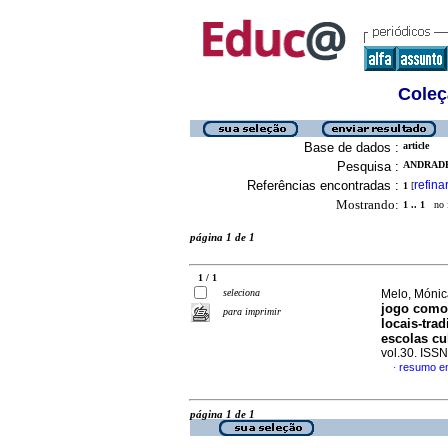
Coleç
Base de dados :
article
Pesquisa :
ANDRADE
Referências encontradas :
refina
1
[
Mostrando:
1 .. 1
no f
página 1 de 1
1 / 1
seleciona
Melo, Mónica
jogo como
para imprimir
locais-tra
escolas cu
vol.30. ISS
resumo e
·
página 1 de 1