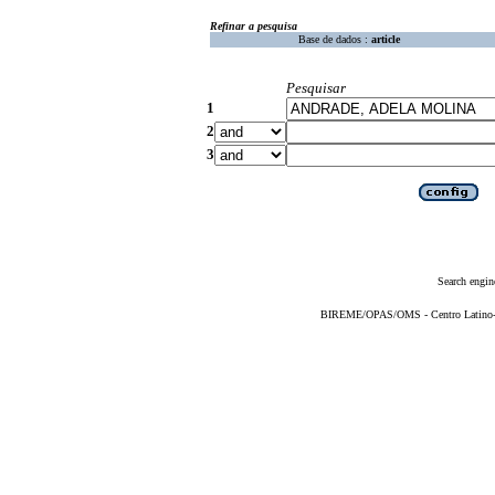
Refinar a pesquisa
Base de dados :
article
Pesquisar
1
2
3
Search engin
BIREME/OPAS/OMS - Centro Latino-Am