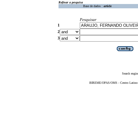
Refinar a pesquisa
Base de dados :
article
Pesquisar
1
2
3
Search engin
BIREME/OPAS/OMS - Centro Latino-Am