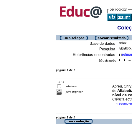
Coleç
Base de dados :
article
Pesquisa :
ARAUJO,
Referências encontradas :
refina
1
[
Mostrando:
1 .. 1
no f
página 1 de 1
1 / 1
Abreu, Chrys
seleciona
Alfabet
de
para imprimir
nível de c
Ciência edu
resumo e
·
página 1 de 1