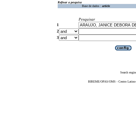
Refinar a pesquisa
Base de dados :
article
Pesquisar
1
2
3
Search engin
BIREME/OPAS/OMS - Centro Latino-Am