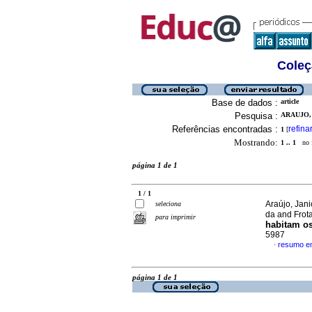
Coleç
Base de dados :
article
Pesquisa :
ARAUJO,
Referências encontradas :
refina
1
[
Mostrando:
1 .. 1
no f
página 1 de 1
1 / 1
Araújo, Jan
seleciona
da and Frot
para imprimir
habitam os
5987
resumo e
·
página 1 de 1