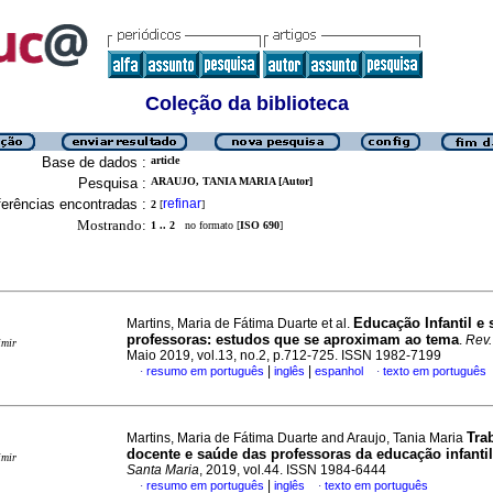
Coleção da biblioteca
Base de dados :
article
Pesquisa :
ARAUJO, TANIA MARIA [Autor]
erências encontradas :
refinar
2
[
]
Mostrando:
1 .. 2
no formato [
ISO 690
]
Educação Infantil e
Martins, Maria de Fátima Duarte et al.
professoras: estudos que se aproximam ao tema
.
Rev.
imir
Maio 2019, vol.13, no.2, p.712-725. ISSN 1982-7199
|
|
resumo em português
inglês
espanhol
texto em português
·
·
Tra
Martins, Maria de Fátima Duarte and Araujo, Tania Maria
docente e saúde das professoras da educação infantil
imir
Santa Maria
, 2019, vol.44. ISSN 1984-6444
|
resumo em português
inglês
texto em português
·
·