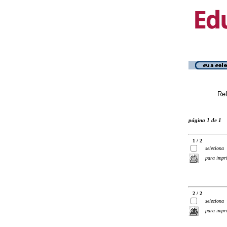
Ref
página 1 de 1
1 / 2
seleciona
para impr
2 / 2
seleciona
para impr