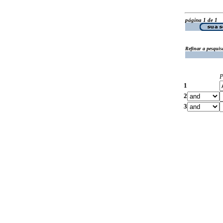
página 1 de 1
Refinar a pesquis
P
1
2
3