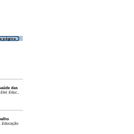
 saúde das
 Elet. Educ.
,
balho
.
Educação.