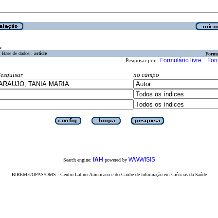
a
Base de dados :
article
Formu
Formulário livre
For
Pesquisar por :
esquisar
no campo
iAH
WWWISIS
Search engine:
powered by
BIREME/OPAS/OMS - Centro Latino-Americano e do Caribe de Informação em Ciências da Saúde