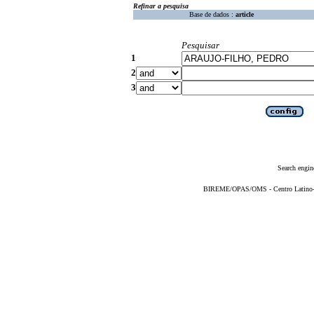
Refinar a pesquisa
Base de dados :
article
Pesquisar
1
2
3
Search engin
BIREME/OPAS/OMS - Centro Latino-Am