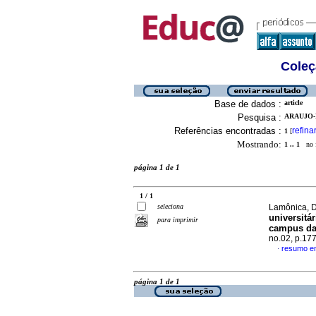
Coleç
Base de dados :
article
Pesquisa :
ARAUJO-
Referências encontradas :
refina
1
[
Mostrando:
1 .. 1
no f
página 1 de 1
1 / 1
seleciona
Lamônica, D
universitár
para imprimir
campus da
no.02, p.17
resumo e
·
página 1 de 1