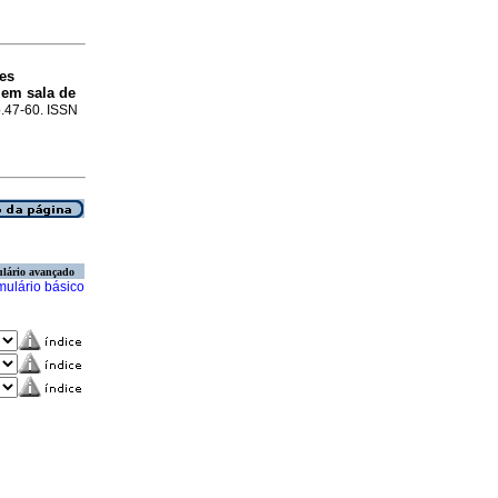
es
 em sala de
 p.47-60. ISSN
lário avançado
mulário básico