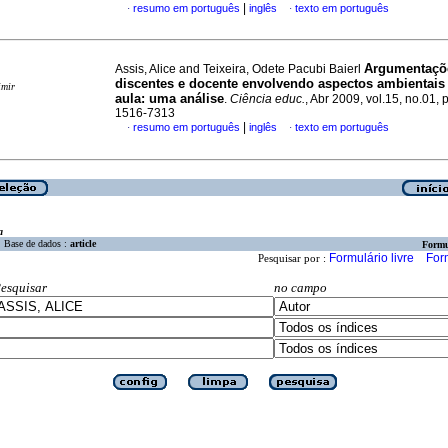
|
resumo em português
inglês
texto em português
·
·
Argumentaçõ
Assis, Alice and Teixeira, Odete Pacubi Baierl
discentes e docente envolvendo aspectos ambientais
imir
aula: uma análise
.
Ciência educ.
, Abr 2009, vol.15, no.01,
1516-7313
|
resumo em português
inglês
texto em português
·
·
a
Base de dados :
article
Formu
Formulário livre
For
Pesquisar por :
esquisar
no campo