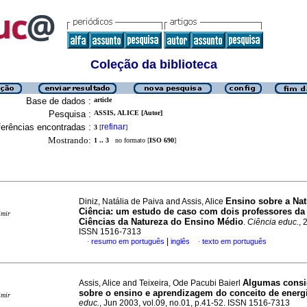
Coleção da biblioteca
Base de dados :
article
Pesquisa :
ASSIS, ALICE [Autor]
erências encontradas :
refinar
3
[
]
Mostrando:
1 .. 3
no formato [
ISO 690
]
Ensino sobre a Nat
Diniz, Natália de Paiva and Assis, Alice
Ciência: um estudo de caso com dois professores da
imir
Ciências da Natureza do Ensino Médio
.
Ciência educ.
, 
ISSN 1516-7313
|
resumo em português
inglês
texto em português
·
·
Algumas consi
Assis, Alice and Teixeira, Ode Pacubi Baierl
sobre o ensino e aprendizagem do conceito de energ
imir
educ.
, Jun 2003, vol.09, no.01, p.41-52. ISSN 1516-7313