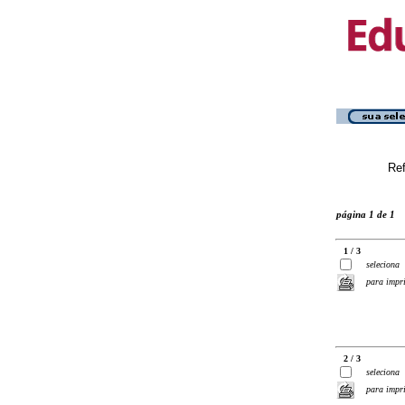
Ref
página 1 de 1
1 / 3
seleciona
para impr
2 / 3
seleciona
para impr