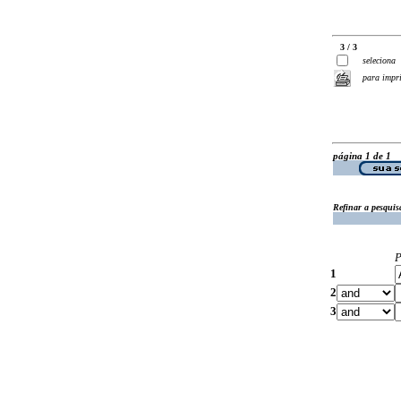
3 / 3
seleciona
para impr
página 1 de 1
Refinar a pesquis
P
1
2
3