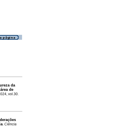
ureza da
 área de
2024, vol.30.
derações
ia
.
Ciência