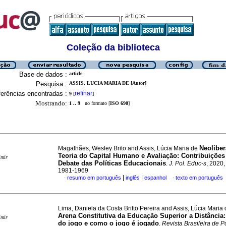
Coleção da biblioteca
Base de dados :
article
Pesquisa :
ASSIS, LUCIA MARIA DE [Autor]
erências encontradas :
refinar
9
[
]
Mostrando:
1 .. 9
no formato [
ISO 690
]
Neoliber
Magalhães, Wesley Brito and Assis, Lúcia Maria de
Teoria do Capital Humano e Avaliação: Contribuições
imir
Debate das Políticas Educacionais
.
J. Pol. Educ-s
, 2020,
1981-1969
|
|
resumo em português
inglês
espanhol
texto em português
·
·
Lima, Daniela da Costa Britto Pereira and Assis, Lúcia Maria
Arena Constitutiva da Educação Superior a Distância:
imir
do jogo e como o jogo é jogado
.
Revista Brasileira de Po