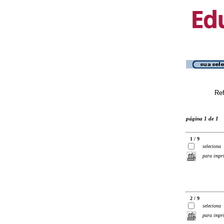
Ref
página 1 de 1
1 / 9
seleciona
para impr
2 / 9
seleciona
para impr