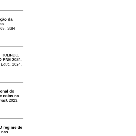
ação da
as
1-69. ISSN
d ROLINDO,
 PNE 2024-
. Educ.
, 2024,
onal do
e cotas na
nas)
, 2023,
O regime de
l nas