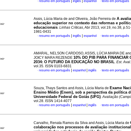
|
|
resumo em português
inglês
espanhol
texto em português
·
·
A avali
Assis, Lúcia Maria de and Oliveira, João Ferreira de
educação superior no contexto das reformas e polític
imir
educacionais
.
Linhas Críticas
, Abr 2013, vol.19, no.38, p.5
1981-0431
|
|
resumo em português
inglês
espanhol
texto em português
·
·
AMARAL, NELSON CARDOSO, ASSIS, LÚCIA MARIA DE an
10% DO PIB PARA FINANCIAR O
JOICY MARA REZENDE
imir
2034: O FUTURO DA EDUCAÇÃO NO BRASIL
.
Est. Aval
vol.35. ISSN 0103-6831
|
|
resumo em português
espanhol
inglês
texto em português
·
·
Exame Naci
Souza, Thays Santos and Assis, Lúcia Maria de
Ensino Médio (Enem), sob a perspectiva da política d
imir
Universidade Federal de Goiás (UFG)
.
Avaliação (Campi
vol.28. ISSN 1414-4077
|
|
resumo em português
espanhol
inglês
texto em português
·
·
Carvalho, Renata Ramos da Silva and Assis, Lúcia Maria de
colaboração nos processos de avaliação instituciona
imir