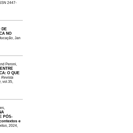
 ISSN 2447-
 DE
CA NO
Educação
, Jan
and Peroni,
 ENTRE
CA: O QUE
.
Revista
, vol.35,
es,
NA
E PÓS-
ontextos e
xitus
, 2024,