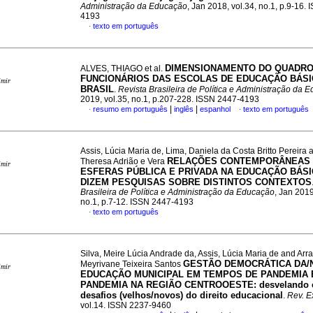
Administração da Educação
, Jan 2018, vol.34, no.1, p.9-16.
4193
texto em português
·
DIMENSIONAMENTO DO QUADRO
ALVES, THIAGO et al.
FUNCIONÁRIOS DAS ESCOLAS DE EDUCAÇÃO BÁSI
imir
BRASIL
.
Revista Brasileira de Política e Administração da 
2019, vol.35, no.1, p.207-228. ISSN 2447-4193
|
|
resumo em português
inglês
espanhol
texto em português
·
·
Assis, Lúcia Maria de, Lima, Daniela da Costa Britto Pereira 
RELAÇÕES CONTEMPORÂNEAS
Theresa Adrião e Vera
imir
ESFERAS PÚBLICA E PRIVADA NA EDUCAÇÃO BÁSI
DIZEM PESQUISAS SOBRE DISTINTOS CONTEXTOS
Brasileira de Política e Administração da Educação
, Jan 2019
no.1, p.7-12. ISSN 2447-4193
texto em português
·
Silva, Meire Lúcia Andrade da, Assis, Lúcia Maria de and Arra
GESTÃO DEMOCRÁTICA DA/
Meyrivane Teixeira Santos
imir
EDUCAÇÃO MUNICIPAL EM TEMPOS DE PANDEMIA 
PANDEMIA NA REGIÃO CENTROOESTE: desvelando c
desafios (velhos/novos) do direito educacional
.
Rev. E
vol.14. ISSN 2237-9460