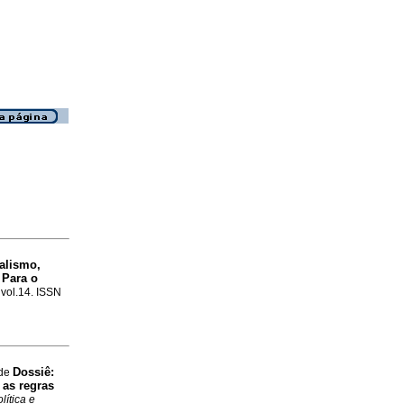
alismo,
 Para o
 vol.14. ISSN
Dossiê:
 de
 as regras
lítica e