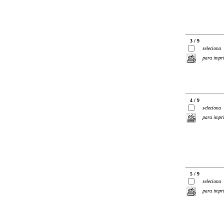
3 / 9
seleciona
para impr
4 / 9
seleciona
para impr
5 / 9
seleciona
para impr